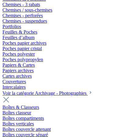
Chemises - 3 rabats
Chemises / sous-chemises
Chemises - perforées
Chemises - suspendues
Portfolios
Feuilles & Poches
Feuilles d’album
Poches papier archives
Poches papier cristal
Poches polyester
Poches polypropylen
Papiers & Cartes
Papiers archives
Cartes archives
Couvertures
Intercalaires
Voir la catégorie Archivage - Photographies
Boîtes & Classeurs
Boîtes classeur
Boîtes compartiments
Boîtes verticales
Boîtes couvercle attenant
Boîtes couvercle séparé