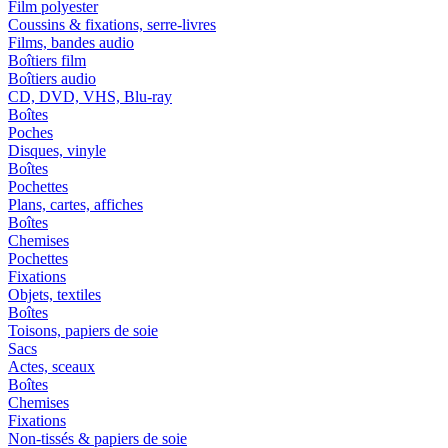
Film polyester
Coussins & fixations, serre-livres
Films, bandes audio
Boîtiers film
Boîtiers audio
CD, DVD, VHS, Blu-ray
Boîtes
Poches
Disques, vinyle
Boîtes
Pochettes
Plans, cartes, affiches
Boîtes
Chemises
Pochettes
Fixations
Objets, textiles
Boîtes
Toisons, papiers de soie
Sacs
Actes, sceaux
Boîtes
Chemises
Fixations
Non-tissés & papiers de soie