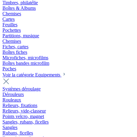
Timbres, philatélie
Boîtes & Albums
Chemises
Cartes
Feuilles
Pochettes
Partitions, musique
Chemises
Fiches, cartes
Boîtes fiches
Microfiches, microfilms
Boîtes bandes microfilm
Poches
Voir la catégorie Equipements
Systèmes déroulage
Dérouleurs
Rouleaux
Relieurs, fixations
Relieurs, vide-classeur
Points velcro, magnet
Sangles, rubans, ficelles
Sangles
Rubans, ficelles