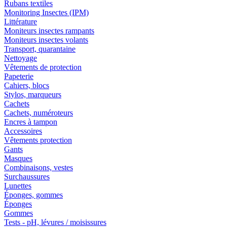
Rubans textiles
Monitoring Insectes (IPM)
Littérature
Moniteurs insectes rampants
Moniteurs insectes volants
Transport, quarantaine
Nettoyage
Vêtements de protection
Papeterie
Cahiers, blocs
Stylos, marqueurs
Cachets
Cachets, numéroteurs
Encres à tampon
Accessoires
Vêtements protection
Gants
Masques
Combinaisons, vestes
Surchaussures
Lunettes
Éponges, gommes
Éponges
Gommes
Tests - pH, lévures / moisissures