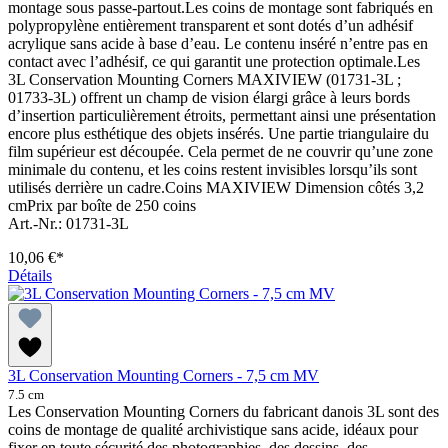
montage sous passe-partout.Les coins de montage sont fabriqués en
polypropylène entièrement transparent et sont dotés d’un adhésif
acrylique sans acide à base d’eau. Le contenu inséré n’entre pas en
contact avec l’adhésif, ce qui garantit une protection optimale.Les
3L Conservation Mounting Corners MAXIVIEW (01731-3L ;
01733-3L) offrent un champ de vision élargi grâce à leurs bords
d’insertion particulièrement étroits, permettant ainsi une présentation
encore plus esthétique des objets insérés. Une partie triangulaire du
film supérieur est découpée. Cela permet de ne couvrir qu’une zone
minimale du contenu, et les coins restent invisibles lorsqu’ils sont
utilisés derrière un cadre.Coins MAXIVIEW Dimension côtés 3,2
cmPrix par boîte de 250 coins
Art.-Nr.: 01731-3L
10,06 €*
Détails
3L Conservation Mounting Corners - 7,5 cm MV
7.5 cm
Les Conservation Mounting Corners du fabricant danois 3L sont des
coins de montage de qualité archivistique sans acide, idéaux pour
fixer en toute sécurité des photographies, des dessins, des