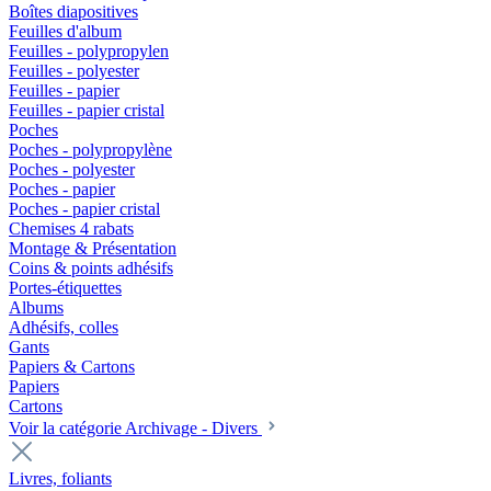
Boîtes diapositives
Feuilles d'album
Feuilles - polypropylen
Feuilles - polyester
Feuilles - papier
Feuilles - papier cristal
Poches
Poches - polypropylène
Poches - polyester
Poches - papier
Poches - papier cristal
Chemises 4 rabats
Montage & Présentation
Coins & points adhésifs
Portes-étiquettes
Albums
Adhésifs, colles
Gants
Papiers & Cartons
Papiers
Cartons
Voir la catégorie Archivage - Divers
Livres, foliants