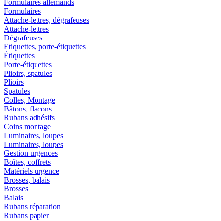
Formulaires allemands
Formulaires
Attache-lettres, dégrafeuses
Attache-lettres
Dégrafeuses
Etiquettes, porte-étiquettes
Étiquettes
Porte-étiquettes
Plioirs, spatules
Plioirs
Spatules
Colles, Montage
Bâtons, flacons
Rubans adhésifs
Coins montage
Luminaires, loupes
Luminaires, loupes
Gestion urgences
Boîtes, coffrets
Matériels urgence
Brosses, balais
Brosses
Balais
Rubans réparation
Rubans papier