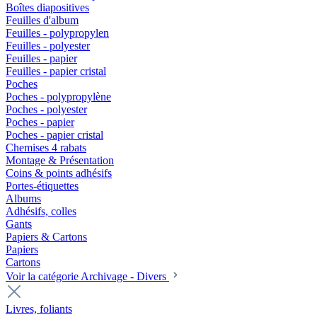
Boîtes diapositives
Feuilles d'album
Feuilles - polypropylen
Feuilles - polyester
Feuilles - papier
Feuilles - papier cristal
Poches
Poches - polypropylène
Poches - polyester
Poches - papier
Poches - papier cristal
Chemises 4 rabats
Montage & Présentation
Coins & points adhésifs
Portes-étiquettes
Albums
Adhésifs, colles
Gants
Papiers & Cartons
Papiers
Cartons
Voir la catégorie Archivage - Divers
Livres, foliants