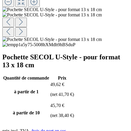
Pochette SECOL U-Style - pour format
13 x 18 cm
Quantité de commande
Prix
49,62 €
à partir de 1
(net 41,70 €)
45,70 €
à partir de
10
(net 38,40 €)
prix incl. TVA,
frais de port en sus