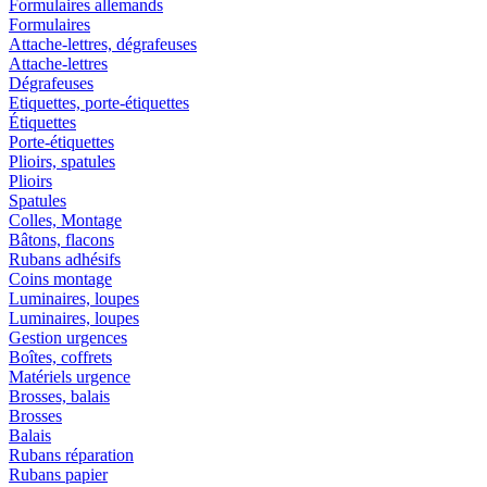
Formulaires allemands
Formulaires
Attache-lettres, dégrafeuses
Attache-lettres
Dégrafeuses
Etiquettes, porte-étiquettes
Étiquettes
Porte-étiquettes
Plioirs, spatules
Plioirs
Spatules
Colles, Montage
Bâtons, flacons
Rubans adhésifs
Coins montage
Luminaires, loupes
Luminaires, loupes
Gestion urgences
Boîtes, coffrets
Matériels urgence
Brosses, balais
Brosses
Balais
Rubans réparation
Rubans papier