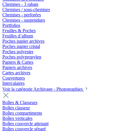
Chemises - 3 rabats
Chemises / sous-chemises
Chemises - perforées
Chemises - suspendues
Portfolios
Feuilles & Poches
Feuilles d’album
Poches papier archives
Poches papier cristal
Poches polyester
Poches polypropylen
Papiers & Cartes
Papiers archives
Cartes archives
Couvertures
Intercalaires
Voir la catégorie Archivage - Photographies
Boîtes & Classeurs
Boîtes classeur
Boîtes compartiments
Boîtes verticales
Boîtes couvercle attenant
Boîtes couvercle séparé