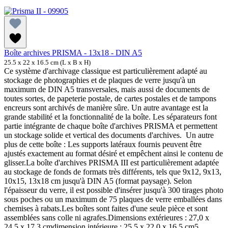
Boîte archives PRISMA - 13x18 - DIN A5
25.5 x 22 x 16.5 cm (L x B x H)
Ce système d'archivage classique est particulièrement adapté au
stockage de photographies et de plaques de verre jusqu'à un
maximum de DIN A5 transversales, mais aussi de documents de
toutes sortes, de papeterie postale, de cartes postales et de tampons
encreurs sont archivés de manière sûre. Un autre avantage est la
grande stabilité et la fonctionnalité de la boîte. Les séparateurs font
partie intégrante de chaque boîte d'archives PRISMA et permettent
un stockage solide et vertical des documents d'archives. Un autre
plus de cette boîte : Les supports latéraux fournis peuvent être
ajustés exactement au format désiré et empêchent ainsi le contenu de
glisser.La boîte d'archives PRISMA III est particulièrement adaptée
au stockage de fonds de formats très différents, tels que 9x12, 9x13,
10x15, 13x18 cm jusqu'à DIN A5 (format paysage). Selon
l'épaisseur du verre, il est possible d'insérer jusqu'à 300 tirages photo
sous poches ou un maximum de 75 plaques de verre emballées dans
chemises à rabats.Les boîtes sont faites d'une seule pièce et sont
assemblées sans colle ni agrafes.Dimensions extérieures : 27,0 x
24,5 x 17,3 cmdimension intérieure : 25,5 x 22,0 x 16,5 cm5