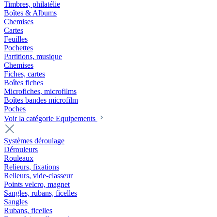
Timbres, philatélie
Boîtes & Albums
Chemises
Cartes
Feuilles
Pochettes
Partitions, musique
Chemises
Fiches, cartes
Boîtes fiches
Microfiches, microfilms
Boîtes bandes microfilm
Poches
Voir la catégorie Equipements
Systèmes déroulage
Dérouleurs
Rouleaux
Relieurs, fixations
Relieurs, vide-classeur
Points velcro, magnet
Sangles, rubans, ficelles
Sangles
Rubans, ficelles