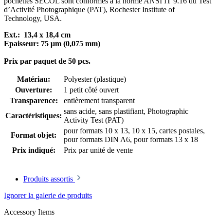
pochettes SECOL sont conformes à la norme ANSI IT 9.16 du Test
d’Activité Photographique (PAT), Rochester Institute of
Technology, USA.
Ext.: 13,4 x 18,4 cm
Epaisseur: 75 μm (0,075 mm)
Prix par paquet de 50 pcs.
Matériau:
Polyester (plastique)
Ouverture:
1 petit côté ouvert
Transparence:
entièrement transparent
sans acide, sans plastifiant
, Photographic
Caractéristiques:
Activity Test (PAT)
pour formats 10 x 13, 10 x 15, cartes postales
,
Format objet:
pour formats DIN A6
, pour formats 13 x 18
Prix indiqué:
Prix par unité de vente
Produits assortis
Ignorer la galerie de produits
Accessory Items