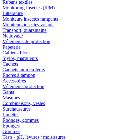
Rubans textiles
Monitoring Insectes (IPM)
Littérature
Moniteurs insectes rampants
Moniteurs insectes volants
Transport, quarantaine
Nettoyage
Vêtements de protection
Papeterie
Cahiers, blocs
Stylos, marqueurs
Cachets
Cachets, numéroteurs
Encres à tampon
Accessoires
Vêtements protection
Gants
Masques
Combinaisons, vestes
Surchaussures
Lunettes
Éponges, gommes
Éponges
Gommes
Tests - pH, lévures / moisissures