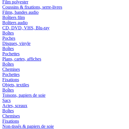
Film polyester
Coussins & fixations, serre-livres
Films, bandes audio
Boîtiers film
Boîtiers audio
CD, DVD, VHS, Blu-ray
Boîtes
Poches
Disques, vinyle
Boîtes
Pochettes
Plans, cartes, affiches
Boîtes
Chemises
Pochettes
Fixations
Objets, textiles
Boîtes
Toisons, papiers de soie
Sacs
Actes, sceaux
Boîtes
Chemises
Fixations
Non-tissés & papiers de soie