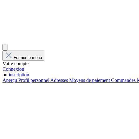
Fermer le menu
Votre compte
Connexion
ou
inscription
Aperçu
Profil personnel
Adresses
Moyens de paiement
Commandes
M