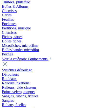
Timbres, philatélie
Boîtes & Albums
Chemises
Cartes
Feuilles
Pochettes
Partitions, musique
Chemises
Fiches, cartes
Boîtes fiches
Microfiches, microfilms
Boîtes bandes microfilm
Poches
Voir la catégorie Equipements
Systèmes déroulage
Dérouleurs
Rouleaux
Relieurs, fixations
Relieurs, vide-classeur
Points velcro, magnet
Sangles, rubans, ficelles
Sangles
Rubans, ficelles