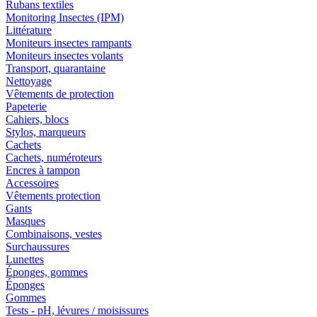
Rubans textiles
Monitoring Insectes (IPM)
Littérature
Moniteurs insectes rampants
Moniteurs insectes volants
Transport, quarantaine
Nettoyage
Vêtements de protection
Papeterie
Cahiers, blocs
Stylos, marqueurs
Cachets
Cachets, numéroteurs
Encres à tampon
Accessoires
Vêtements protection
Gants
Masques
Combinaisons, vestes
Surchaussures
Lunettes
Éponges, gommes
Éponges
Gommes
Tests - pH, lévures / moisissures