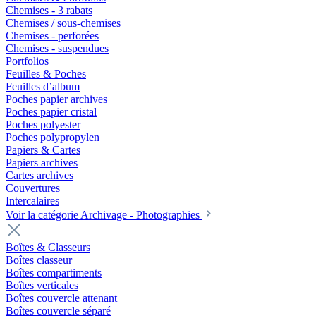
Chemises - 3 rabats
Chemises / sous-chemises
Chemises - perforées
Chemises - suspendues
Portfolios
Feuilles & Poches
Feuilles d’album
Poches papier archives
Poches papier cristal
Poches polyester
Poches polypropylen
Papiers & Cartes
Papiers archives
Cartes archives
Couvertures
Intercalaires
Voir la catégorie Archivage - Photographies
Boîtes & Classeurs
Boîtes classeur
Boîtes compartiments
Boîtes verticales
Boîtes couvercle attenant
Boîtes couvercle séparé