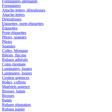
Formulaires allemands
Formulaires
Attache-lettres, dégrafeuses
Attache-lettres
Dégrafeuses
Etiquettes, porte-étiquettes
Étiquettes
Porte-étiquettes
Plioirs, spatules
Plioirs
Spatules
Colles, Montage
Bâtons, flacons
Rubans adhésifs
Coins montage
Luminaires, loupes
Luminaires, loupes
Gestion urgences
Boîtes, coffrets
Matériels urgence
Brosses, balais
Brosses
Balais
Rubans réparation
Rubans papier