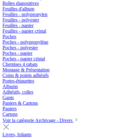
Boîtes diapositives
Feuilles d'album
Feuilles - polypropylen
Feuilles - polyester
Feuilles - papier
Feuilles - papier cristal
Poches
Poches - polypropylène
Poches - polyester
Poches - papier
Poches - papier cristal
Chemises 4 rabats
Montage & Présentation
Coins & points adhésifs
Portes-étiquettes
Albums
Adhésifs, colles
Gants
Papiers & Cartons
Papiers
Cartons
Voir la catégorie Archivage - Divers
Livres, foliants