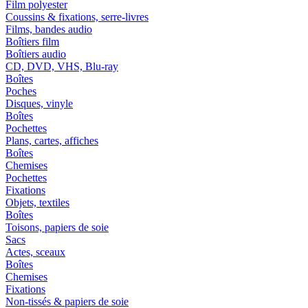
Film polyester
Coussins & fixations, serre-livres
Films, bandes audio
Boîtiers film
Boîtiers audio
CD, DVD, VHS, Blu-ray
Boîtes
Poches
Disques, vinyle
Boîtes
Pochettes
Plans, cartes, affiches
Boîtes
Chemises
Pochettes
Fixations
Objets, textiles
Boîtes
Toisons, papiers de soie
Sacs
Actes, sceaux
Boîtes
Chemises
Fixations
Non-tissés & papiers de soie