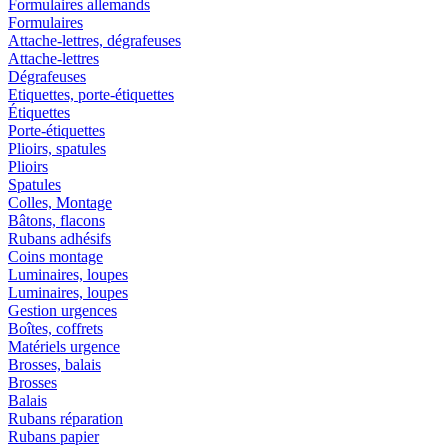
Formulaires allemands
Formulaires
Attache-lettres, dégrafeuses
Attache-lettres
Dégrafeuses
Etiquettes, porte-étiquettes
Étiquettes
Porte-étiquettes
Plioirs, spatules
Plioirs
Spatules
Colles, Montage
Bâtons, flacons
Rubans adhésifs
Coins montage
Luminaires, loupes
Luminaires, loupes
Gestion urgences
Boîtes, coffrets
Matériels urgence
Brosses, balais
Brosses
Balais
Rubans réparation
Rubans papier