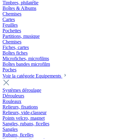
Timbres, philatélie
Boîtes & Albums
Chemises
Cartes
Feuilles
Pochettes
Partitions, musique
Chemises
Fiches, cartes
Boîtes fiches
Microfiches, microfilms
Boîtes bandes microfilm
Poches
Voir la catégorie Equipements
Systèmes déroulage
Dérouleurs
Rouleaux
Relieurs, fixations
Relieurs, vide-classeur
Points velcro, magnet
Sangles, rubans, ficelles
Sangles
Rubans, ficelles