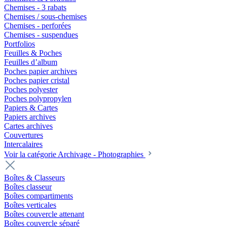
Chemises - 3 rabats
Chemises / sous-chemises
Chemises - perforées
Chemises - suspendues
Portfolios
Feuilles & Poches
Feuilles d’album
Poches papier archives
Poches papier cristal
Poches polyester
Poches polypropylen
Papiers & Cartes
Papiers archives
Cartes archives
Couvertures
Intercalaires
Voir la catégorie Archivage - Photographies
Boîtes & Classeurs
Boîtes classeur
Boîtes compartiments
Boîtes verticales
Boîtes couvercle attenant
Boîtes couvercle séparé