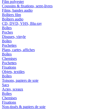
Film polyester
Coussins & fixations, serre-livres
Films, bandes audio
Boîtiers film
Boîtiers audio
CD, DVD, VHS, Blu-ray
Boîtes
Poches
Disques, vinyle
Boîtes
Pochettes
Plans, cartes, affiches
Boîtes
Chemises
Pochettes
Fixations
Objets, textiles
Boîtes
Toisons, papiers de soie
Sacs
Actes, sceaux
Boîtes
Chemises
Fixations
Non-tissés & papiers de soie