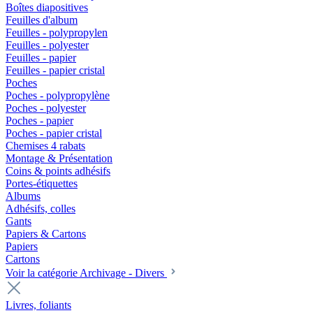
Boîtes diapositives
Feuilles d'album
Feuilles - polypropylen
Feuilles - polyester
Feuilles - papier
Feuilles - papier cristal
Poches
Poches - polypropylène
Poches - polyester
Poches - papier
Poches - papier cristal
Chemises 4 rabats
Montage & Présentation
Coins & points adhésifs
Portes-étiquettes
Albums
Adhésifs, colles
Gants
Papiers & Cartons
Papiers
Cartons
Voir la catégorie Archivage - Divers
Livres, foliants