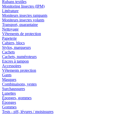
Rubans textiles
Monitoring Insectes (IPM)
Littérature
Moniteurs insectes rampants
Moniteurs insectes volants
Transport, quarantaine
Nettoyage
Vêtements de protection
Papeterie
Cahiers, blocs
Stylos, marqueurs
Cachets
Cachets, numéroteurs
Encres à tampon
Accessoires
Vêtements protection
Gants
Masques
Combinaisons, vestes
Surchaussures
Lunettes
Éponges, gommes
Éponges
Gommes
Tests - pH, lévures / moisissures