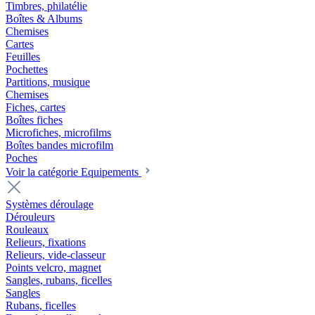
Timbres, philatélie
Boîtes & Albums
Chemises
Cartes
Feuilles
Pochettes
Partitions, musique
Chemises
Fiches, cartes
Boîtes fiches
Microfiches, microfilms
Boîtes bandes microfilm
Poches
Voir la catégorie Equipements
Systèmes déroulage
Dérouleurs
Rouleaux
Relieurs, fixations
Relieurs, vide-classeur
Points velcro, magnet
Sangles, rubans, ficelles
Sangles
Rubans, ficelles