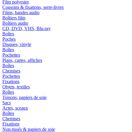
Film polyester
Coussins & fixations, serre-livres
Films, bandes audio
Boîtiers film
Boîtiers audio
CD, DVD, VHS, Blu-ray
Boîtes
Poches
Disques, vinyle
Boîtes
Pochettes
Plans, cartes, affiches
Boîtes
Chemises
Pochettes
Fixations
Objets, textiles
Boîtes
Toisons, papiers de soie
Sacs
Actes, sceaux
Boîtes
Chemises
Fixations
Non-tissés & papiers de soie