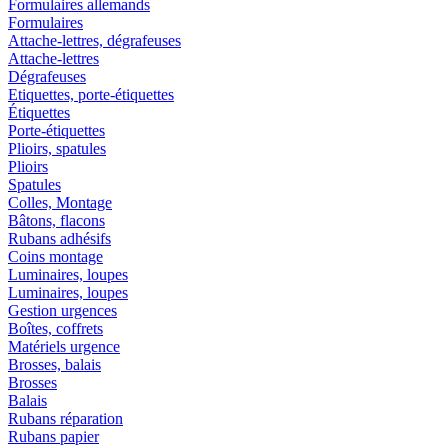
Formulaires allemands
Formulaires
Attache-lettres, dégrafeuses
Attache-lettres
Dégrafeuses
Etiquettes, porte-étiquettes
Étiquettes
Porte-étiquettes
Plioirs, spatules
Plioirs
Spatules
Colles, Montage
Bâtons, flacons
Rubans adhésifs
Coins montage
Luminaires, loupes
Luminaires, loupes
Gestion urgences
Boîtes, coffrets
Matériels urgence
Brosses, balais
Brosses
Balais
Rubans réparation
Rubans papier