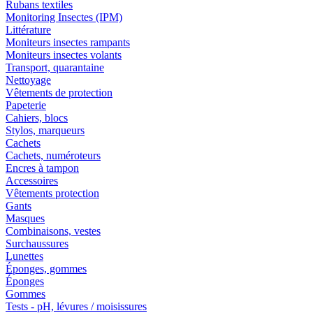
Rubans textiles
Monitoring Insectes (IPM)
Littérature
Moniteurs insectes rampants
Moniteurs insectes volants
Transport, quarantaine
Nettoyage
Vêtements de protection
Papeterie
Cahiers, blocs
Stylos, marqueurs
Cachets
Cachets, numéroteurs
Encres à tampon
Accessoires
Vêtements protection
Gants
Masques
Combinaisons, vestes
Surchaussures
Lunettes
Éponges, gommes
Éponges
Gommes
Tests - pH, lévures / moisissures