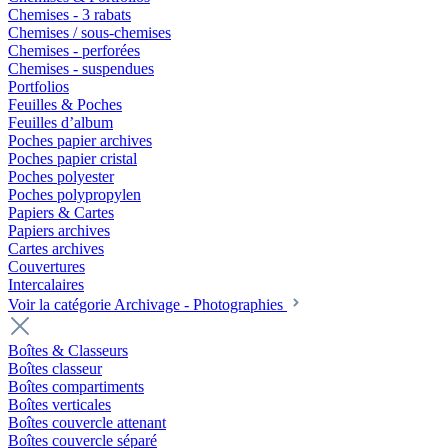
Chemises - 3 rabats
Chemises / sous-chemises
Chemises - perforées
Chemises - suspendues
Portfolios
Feuilles & Poches
Feuilles d’album
Poches papier archives
Poches papier cristal
Poches polyester
Poches polypropylen
Papiers & Cartes
Papiers archives
Cartes archives
Couvertures
Intercalaires
Voir la catégorie Archivage - Photographies
Boîtes & Classeurs
Boîtes classeur
Boîtes compartiments
Boîtes verticales
Boîtes couvercle attenant
Boîtes couvercle séparé