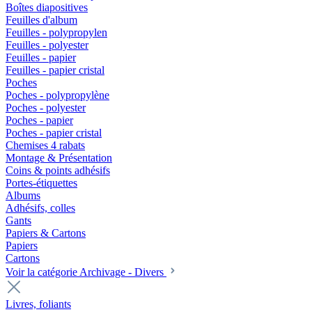
Boîtes diapositives
Feuilles d'album
Feuilles - polypropylen
Feuilles - polyester
Feuilles - papier
Feuilles - papier cristal
Poches
Poches - polypropylène
Poches - polyester
Poches - papier
Poches - papier cristal
Chemises 4 rabats
Montage & Présentation
Coins & points adhésifs
Portes-étiquettes
Albums
Adhésifs, colles
Gants
Papiers & Cartons
Papiers
Cartons
Voir la catégorie Archivage - Divers
Livres, foliants