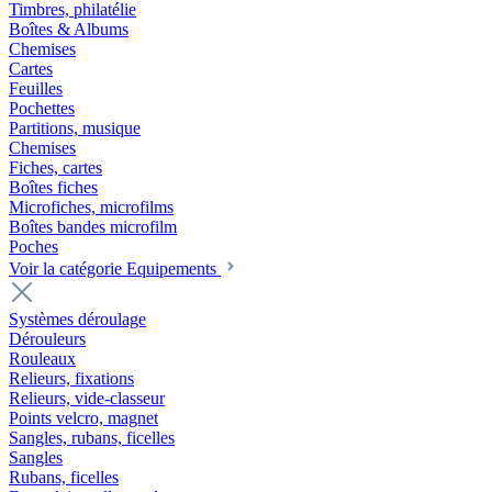
Timbres, philatélie
Boîtes & Albums
Chemises
Cartes
Feuilles
Pochettes
Partitions, musique
Chemises
Fiches, cartes
Boîtes fiches
Microfiches, microfilms
Boîtes bandes microfilm
Poches
Voir la catégorie Equipements
Systèmes déroulage
Dérouleurs
Rouleaux
Relieurs, fixations
Relieurs, vide-classeur
Points velcro, magnet
Sangles, rubans, ficelles
Sangles
Rubans, ficelles