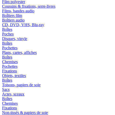
Film polyester
Coussins & fixations, serre-livres
Films, bandes audio
Boîtiers film
Boîtiers audio
CD, DVD, VHS, Blu-ray
Boîtes
Poches
Disques, vinyle
Boîtes
Pochettes
Plans, cartes, affiches
Boîtes
Chemises
Pochettes
Fixations
Objets, textiles
Boîtes
Toisons, papiers de soie
Sacs
Actes, sceaux
Boîtes
Chemises
Fixations
Non-tissés & papiers de soie