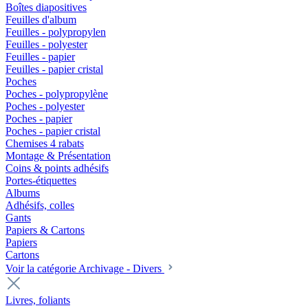
Boîtes diapositives
Feuilles d'album
Feuilles - polypropylen
Feuilles - polyester
Feuilles - papier
Feuilles - papier cristal
Poches
Poches - polypropylène
Poches - polyester
Poches - papier
Poches - papier cristal
Chemises 4 rabats
Montage & Présentation
Coins & points adhésifs
Portes-étiquettes
Albums
Adhésifs, colles
Gants
Papiers & Cartons
Papiers
Cartons
Voir la catégorie Archivage - Divers
Livres, foliants