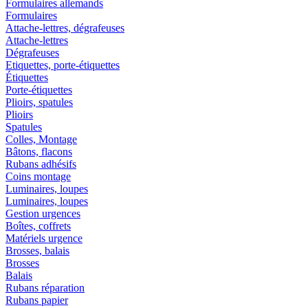
Formulaires allemands
Formulaires
Attache-lettres, dégrafeuses
Attache-lettres
Dégrafeuses
Etiquettes, porte-étiquettes
Étiquettes
Porte-étiquettes
Plioirs, spatules
Plioirs
Spatules
Colles, Montage
Bâtons, flacons
Rubans adhésifs
Coins montage
Luminaires, loupes
Luminaires, loupes
Gestion urgences
Boîtes, coffrets
Matériels urgence
Brosses, balais
Brosses
Balais
Rubans réparation
Rubans papier