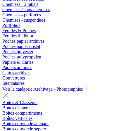
Chemises - 3 rabats
Chemises / sous-chemises
Chemises - perforées
Chemises - suspendues
Portfolios
Feuilles & Poches
Feuilles d’album
Poches papier archives
Poches papier cristal
Poches polyester
Poches polypropylen
Papiers & Cartes
Papiers archives
Cartes archives
Couvertures
Intercalaires
Voir la catégorie Archivage - Photographies
Boîtes & Classeurs
Boîtes classeur
Boîtes compartiments
Boîtes verticales
Boîtes couvercle attenant
Boîtes couvercle séparé