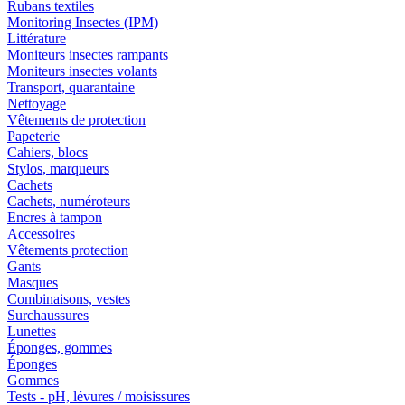
Rubans textiles
Monitoring Insectes (IPM)
Littérature
Moniteurs insectes rampants
Moniteurs insectes volants
Transport, quarantaine
Nettoyage
Vêtements de protection
Papeterie
Cahiers, blocs
Stylos, marqueurs
Cachets
Cachets, numéroteurs
Encres à tampon
Accessoires
Vêtements protection
Gants
Masques
Combinaisons, vestes
Surchaussures
Lunettes
Éponges, gommes
Éponges
Gommes
Tests - pH, lévures / moisissures