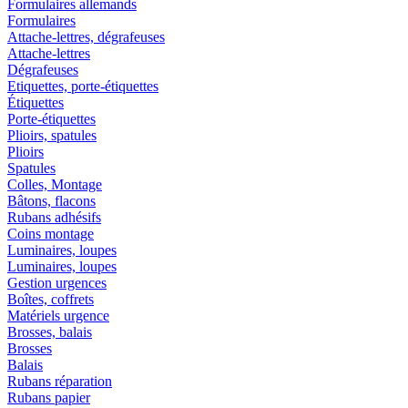
Formulaires allemands
Formulaires
Attache-lettres, dégrafeuses
Attache-lettres
Dégrafeuses
Etiquettes, porte-étiquettes
Étiquettes
Porte-étiquettes
Plioirs, spatules
Plioirs
Spatules
Colles, Montage
Bâtons, flacons
Rubans adhésifs
Coins montage
Luminaires, loupes
Luminaires, loupes
Gestion urgences
Boîtes, coffrets
Matériels urgence
Brosses, balais
Brosses
Balais
Rubans réparation
Rubans papier