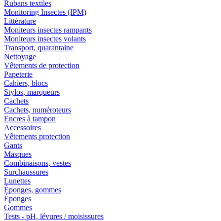
Rubans textiles
Monitoring Insectes (IPM)
Littérature
Moniteurs insectes rampants
Moniteurs insectes volants
Transport, quarantaine
Nettoyage
Vêtements de protection
Papeterie
Cahiers, blocs
Stylos, marqueurs
Cachets
Cachets, numéroteurs
Encres à tampon
Accessoires
Vêtements protection
Gants
Masques
Combinaisons, vestes
Surchaussures
Lunettes
Éponges, gommes
Éponges
Gommes
Tests - pH, lévures / moisissures