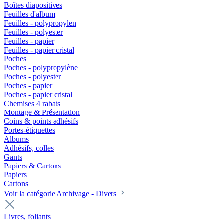
Boîtes diapositives
Feuilles d'album
Feuilles - polypropylen
Feuilles - polyester
Feuilles - papier
Feuilles - papier cristal
Poches
Poches - polypropylène
Poches - polyester
Poches - papier
Poches - papier cristal
Chemises 4 rabats
Montage & Présentation
Coins & points adhésifs
Portes-étiquettes
Albums
Adhésifs, colles
Gants
Papiers & Cartons
Papiers
Cartons
Voir la catégorie Archivage - Divers
Livres, foliants