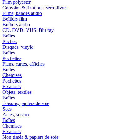
Film polyester
Coussins & fixations, serre-livres
Films, bandes audio
Boîtiers film
Boîtiers audio
CD, DVD, VHS, Blu-ray
Boîtes
Poches
Disques, vinyle
Boîtes
Pochettes
Plans, cartes, affiches
Boîtes
Chemises
Pochettes
Fixations
Objets, textiles
Boîtes
Toisons, papiers de soie
Sacs
Actes, sceaux
Boîtes
Chemises
Fixations
Non-tissés & papiers de soie