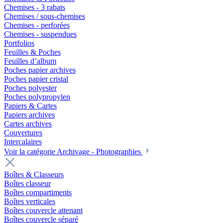
Chemises - 3 rabats
Chemises / sous-chemises
Chemises - perforées
Chemises - suspendues
Portfolios
Feuilles & Poches
Feuilles d’album
Poches papier archives
Poches papier cristal
Poches polyester
Poches polypropylen
Papiers & Cartes
Papiers archives
Cartes archives
Couvertures
Intercalaires
Voir la catégorie Archivage - Photographies
Boîtes & Classeurs
Boîtes classeur
Boîtes compartiments
Boîtes verticales
Boîtes couvercle attenant
Boîtes couvercle séparé