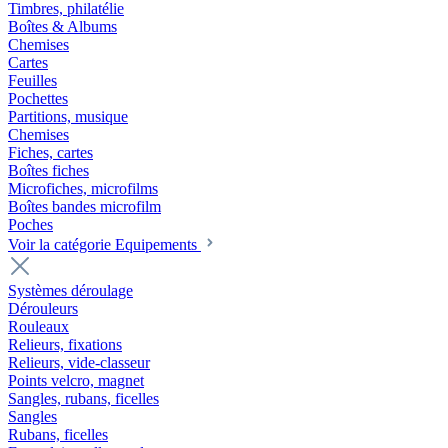
Timbres, philatélie
Boîtes & Albums
Chemises
Cartes
Feuilles
Pochettes
Partitions, musique
Chemises
Fiches, cartes
Boîtes fiches
Microfiches, microfilms
Boîtes bandes microfilm
Poches
Voir la catégorie Equipements
Systèmes déroulage
Dérouleurs
Rouleaux
Relieurs, fixations
Relieurs, vide-classeur
Points velcro, magnet
Sangles, rubans, ficelles
Sangles
Rubans, ficelles