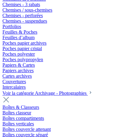
Chemises - 3 rabats
Chemises / sous-chemises
Chemises - perforées
Chemises - suspendues
Portfolios
Feuilles & Poches
Feuilles d’album
Poches papier archives
Poches papier cristal
Poches polyester
Poches polypropylen
Papiers & Cartes
Papiers archives
Cartes archives
Couvertures
Intercalaires
Voir la catégorie Archivage - Photographies
Boîtes & Classeurs
Boîtes classeur
Boîtes compartiments
Boîtes verticales
Boîtes couvercle attenant
Boîtes couvercle séparé