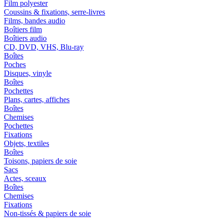
Film polyester
Coussins & fixations, serre-livres
Films, bandes audio
Boîtiers film
Boîtiers audio
CD, DVD, VHS, Blu-ray
Boîtes
Poches
Disques, vinyle
Boîtes
Pochettes
Plans, cartes, affiches
Boîtes
Chemises
Pochettes
Fixations
Objets, textiles
Boîtes
Toisons, papiers de soie
Sacs
Actes, sceaux
Boîtes
Chemises
Fixations
Non-tissés & papiers de soie