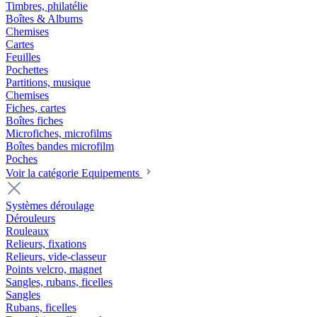
Timbres, philatélie
Boîtes & Albums
Chemises
Cartes
Feuilles
Pochettes
Partitions, musique
Chemises
Fiches, cartes
Boîtes fiches
Microfiches, microfilms
Boîtes bandes microfilm
Poches
Voir la catégorie Equipements
Systèmes déroulage
Dérouleurs
Rouleaux
Relieurs, fixations
Relieurs, vide-classeur
Points velcro, magnet
Sangles, rubans, ficelles
Sangles
Rubans, ficelles