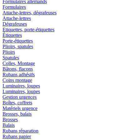
Formulaires allemands
Formulaires
Attache-lettres, dégrafeuses
Attache-lettres
Dégrafeuses
Etiquettes, porte-étiquettes
Étiquettes
Porte-étiquettes
Plioirs, spatules
Plioirs
Spatules
Colles, Montage
Bâtons, flacons
Rubans adhésifs
Coins montage
Luminaires, loupes
Luminaires, loupes
Gestion urgences
Boîtes, coffrets
Matériels urgence
Brosses, balais
Brosses
Balais
Rubans réparation
Rubans papier