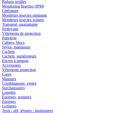
Rubans textiles
Monitoring Insectes (IPM)
Littérature
Moniteurs insectes rampants
Moniteurs insectes volants
Transport, quarantaine
Nettoyage
Vêtements de protection
Papeterie
Cahiers, blocs
Stylos, marqueurs
Cachets
Cachets, numéroteurs
Encres à tampon
Accessoires
Vêtements protection
Gants
Masques
Combinaisons, vestes
Surchaussures
Lunettes
Éponges, gommes
Éponges
Gommes
Tests - pH, lévures / moisissures