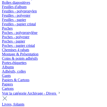
Boîtes diapositives
Feuilles d'album
Feuilles - polypropylen
Feuilles - polyester
Feuilles - papier
Feuilles - papier cristal
Poches
Poches - polypropylène
Poches - polyester
Poches - papier
Poches - papier cristal
Chemises 4 rabats
Montage & Présentation
Coins & points adhésifs
Portes-étiquettes
Albums
Adhésifs, colles
Gants
Papiers & Cartons
Papiers
Cartons
Voir la catégorie Archivage - Divers
Livres, foliants