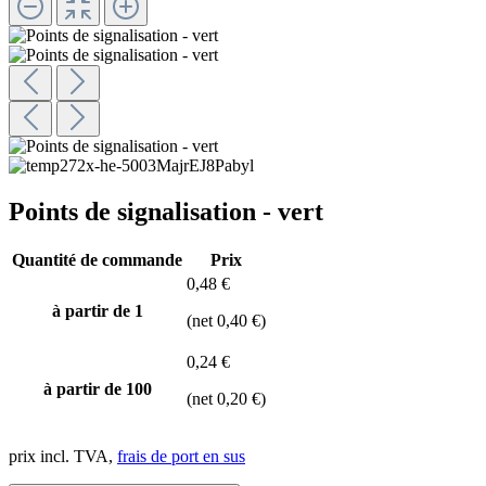
Points de signalisation - vert
Quantité de commande
Prix
0,48 €
à partir de 1
(net 0,40 €)
0,24 €
à partir de
100
(net 0,20 €)
prix incl. TVA,
frais de port en sus