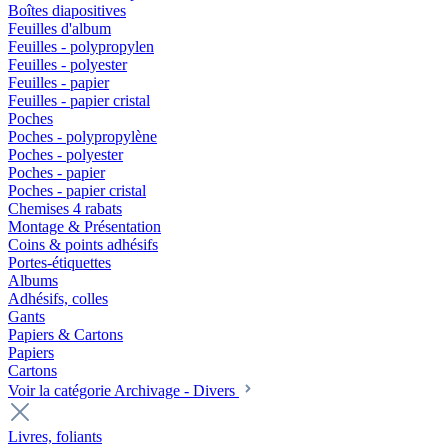
Boîtes diapositives
Feuilles d'album
Feuilles - polypropylen
Feuilles - polyester
Feuilles - papier
Feuilles - papier cristal
Poches
Poches - polypropylène
Poches - polyester
Poches - papier
Poches - papier cristal
Chemises 4 rabats
Montage & Présentation
Coins & points adhésifs
Portes-étiquettes
Albums
Adhésifs, colles
Gants
Papiers & Cartons
Papiers
Cartons
Voir la catégorie Archivage - Divers
Livres, foliants