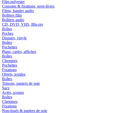
Film polyester
Coussins & fixations, serre-livres
Films, bandes audio
Boîtiers film
Boîtiers audio
CD, DVD, VHS, Blu-ray
Boîtes
Poches
Disques, vinyle
Boîtes
Pochettes
Plans, cartes, affiches
Boîtes
Chemises
Pochettes
Fixations
Objets, textiles
Boîtes
Toisons, papiers de soie
Sacs
Actes, sceaux
Boîtes
Chemises
Fixations
Non-tissés & papiers de soie