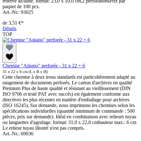
réserve alcaline. format: 23,0 x 10,0 cm,2 perforationsPrix par
paquet de 100 pcs.
Art.-Nr.: 93025
de
3,51 €*
Détails
TOP
Chemise "Adagio" perforée - 31 x 22 + 6
31 x 22 x 6 cm (L x B x H)
Cette chemise à deux trous standards est particulièrement adapté au
rangement de documents perforés. Le carton d'archives en qualité
Premium Plus de haute qualité et résistant au vieillissement (DIN
ISO 9706 et testé PAT avec succès) est également conforme aux
directives les plus récentes en matière d'emballage pour archives
(ISO 16245). Sur demande, nous imprimons les chemises selon les
spécifications individuelles (quantité minimum de commande : 500
pièces, prix sur demande). Idéal en combinaison avec relieurs tuyau
ou languettes d'agrafage. format: 31,0 x 22,0 cmhauteur max.: 6 cm
Le relieur tuyau illustré n'est pas compris.
Art.-Nr.: 69036