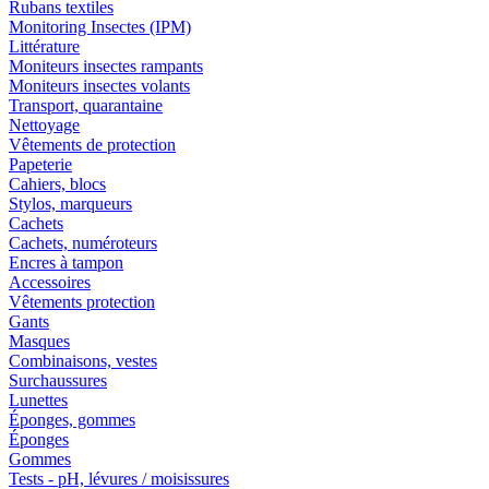
Rubans textiles
Monitoring Insectes (IPM)
Littérature
Moniteurs insectes rampants
Moniteurs insectes volants
Transport, quarantaine
Nettoyage
Vêtements de protection
Papeterie
Cahiers, blocs
Stylos, marqueurs
Cachets
Cachets, numéroteurs
Encres à tampon
Accessoires
Vêtements protection
Gants
Masques
Combinaisons, vestes
Surchaussures
Lunettes
Éponges, gommes
Éponges
Gommes
Tests - pH, lévures / moisissures