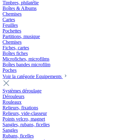
Timbres, philatélie
Boîtes & Albums
Chemises
Cartes
Feuilles
Pochettes
Partitions, musique
Chemises
Fiches, cartes
Boîtes fiches
Microfiches, microfilms
Boîtes bandes microfilm
Poches
Voir la catégorie Equipements
Systèmes déroulage
Dérouleurs
Rouleaux
Relieurs, fixations
Relieurs, vide-classeur
Points velcro, magnet
Sangles, rubans, ficelles
Sangles
Rubans, ficelles