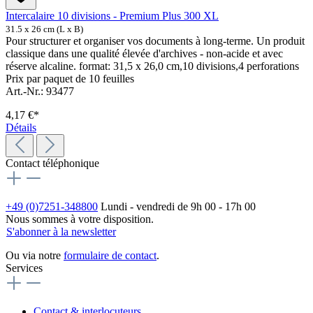
Intercalaire 10 divisions - Premium Plus 300 XL
31.5 x 26 cm (L x B)
Pour structurer et organiser vos documents à long-terme. Un produit
classique dans une qualité élevée d'archives - non-acide et avec
réserve alcaline. format: 31,5 x 26,0 cm,10 divisions,4 perforations
Prix par paquet de 10 feuilles
Art.-Nr.: 93477
4,17 €*
Détails
Contact téléphonique
+49 (0)7251-348800
Lundi - vendredi de 9h 00 - 17h 00
Nous sommes à votre disposition.
S'abonner à la newsletter
Ou via notre
formulaire de contact
.
Services
Contact & interlocuteurs