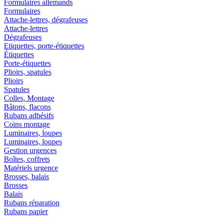
Formulaires allemands
Formulaires
Attache-lettres, dégrafeuses
Attache-lettres
Dégrafeuses
Etiquettes, porte-étiquettes
Étiquettes
Porte-étiquettes
Plioirs, spatules
Plioirs
Spatules
Colles, Montage
Bâtons, flacons
Rubans adhésifs
Coins montage
Luminaires, loupes
Luminaires, loupes
Gestion urgences
Boîtes, coffrets
Matériels urgence
Brosses, balais
Brosses
Balais
Rubans réparation
Rubans papier