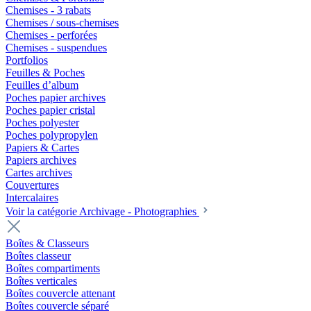
Chemises - 3 rabats
Chemises / sous-chemises
Chemises - perforées
Chemises - suspendues
Portfolios
Feuilles & Poches
Feuilles d’album
Poches papier archives
Poches papier cristal
Poches polyester
Poches polypropylen
Papiers & Cartes
Papiers archives
Cartes archives
Couvertures
Intercalaires
Voir la catégorie Archivage - Photographies
Boîtes & Classeurs
Boîtes classeur
Boîtes compartiments
Boîtes verticales
Boîtes couvercle attenant
Boîtes couvercle séparé