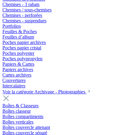
Chemises - 3 rabats
Chemises / sous-chemises
Chemises - perforées
Chemises - suspendues
Portfolios
Feuilles & Poches
Feuilles d’album
Poches papier archives
Poches papier cristal
Poches polyester
Poches polypropylen
Papiers & Cartes
Papiers archives
Cartes archives
Couvertures
Intercalaires
Voir la catégorie Archivage - Photographies
Boîtes & Classeurs
Boîtes classeur
Boîtes compartiments
Boîtes verticales
Boîtes couvercle attenant
Boîtes couvercle séparé