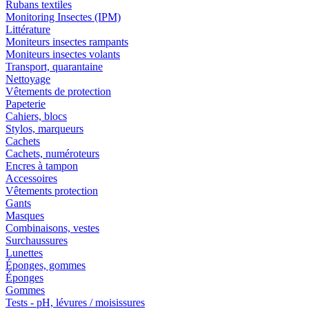
Rubans textiles
Monitoring Insectes (IPM)
Littérature
Moniteurs insectes rampants
Moniteurs insectes volants
Transport, quarantaine
Nettoyage
Vêtements de protection
Papeterie
Cahiers, blocs
Stylos, marqueurs
Cachets
Cachets, numéroteurs
Encres à tampon
Accessoires
Vêtements protection
Gants
Masques
Combinaisons, vestes
Surchaussures
Lunettes
Éponges, gommes
Éponges
Gommes
Tests - pH, lévures / moisissures