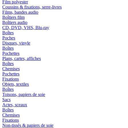
Film polyester
Coussins & fixations, serre-livres
Films, bandes audio
Boîtiers film
Boîtiers audio
CD, DVD, VHS, Blu-ray
Boîtes
Poches
Disques, vinyle
Boîtes
Pochettes
Plans, cartes, affiches
Boîtes
Chemises
Pochettes
Fixations
Objets, textiles
Boîtes
Toisons, papiers de soie
Sacs
Actes, sceaux
Boîtes
Chemises
Fixations
Non-tissés & papiers de soie