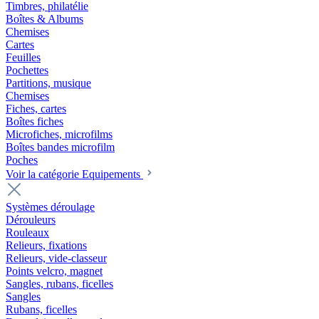
Timbres, philatélie
Boîtes & Albums
Chemises
Cartes
Feuilles
Pochettes
Partitions, musique
Chemises
Fiches, cartes
Boîtes fiches
Microfiches, microfilms
Boîtes bandes microfilm
Poches
Voir la catégorie Equipements
Systèmes déroulage
Dérouleurs
Rouleaux
Relieurs, fixations
Relieurs, vide-classeur
Points velcro, magnet
Sangles, rubans, ficelles
Sangles
Rubans, ficelles