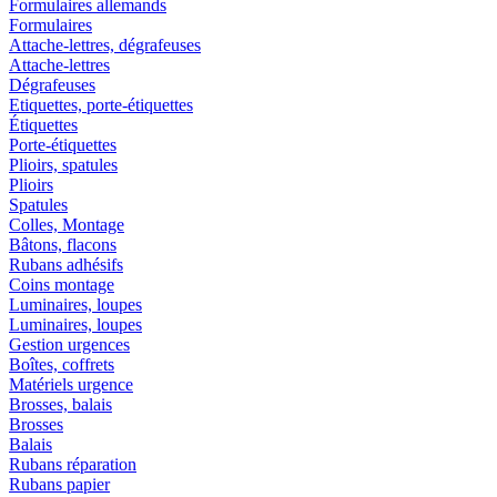
Formulaires allemands
Formulaires
Attache-lettres, dégrafeuses
Attache-lettres
Dégrafeuses
Etiquettes, porte-étiquettes
Étiquettes
Porte-étiquettes
Plioirs, spatules
Plioirs
Spatules
Colles, Montage
Bâtons, flacons
Rubans adhésifs
Coins montage
Luminaires, loupes
Luminaires, loupes
Gestion urgences
Boîtes, coffrets
Matériels urgence
Brosses, balais
Brosses
Balais
Rubans réparation
Rubans papier