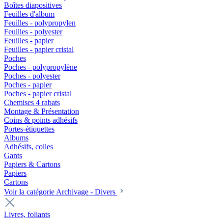
Boîtes diapositives
Feuilles d'album
Feuilles - polypropylen
Feuilles - polyester
Feuilles - papier
Feuilles - papier cristal
Poches
Poches - polypropylène
Poches - polyester
Poches - papier
Poches - papier cristal
Chemises 4 rabats
Montage & Présentation
Coins & points adhésifs
Portes-étiquettes
Albums
Adhésifs, colles
Gants
Papiers & Cartons
Papiers
Cartons
Voir la catégorie Archivage - Divers
Livres, foliants