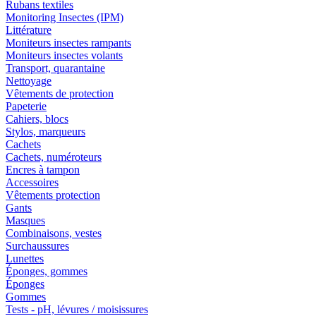
Rubans textiles
Monitoring Insectes (IPM)
Littérature
Moniteurs insectes rampants
Moniteurs insectes volants
Transport, quarantaine
Nettoyage
Vêtements de protection
Papeterie
Cahiers, blocs
Stylos, marqueurs
Cachets
Cachets, numéroteurs
Encres à tampon
Accessoires
Vêtements protection
Gants
Masques
Combinaisons, vestes
Surchaussures
Lunettes
Éponges, gommes
Éponges
Gommes
Tests - pH, lévures / moisissures