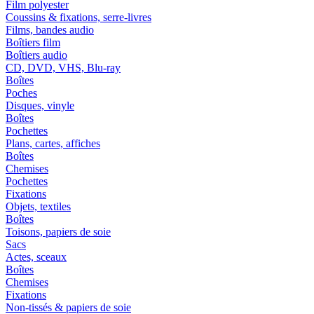
Film polyester
Coussins & fixations, serre-livres
Films, bandes audio
Boîtiers film
Boîtiers audio
CD, DVD, VHS, Blu-ray
Boîtes
Poches
Disques, vinyle
Boîtes
Pochettes
Plans, cartes, affiches
Boîtes
Chemises
Pochettes
Fixations
Objets, textiles
Boîtes
Toisons, papiers de soie
Sacs
Actes, sceaux
Boîtes
Chemises
Fixations
Non-tissés & papiers de soie