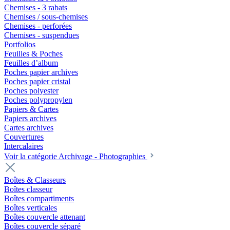
Chemises - 3 rabats
Chemises / sous-chemises
Chemises - perforées
Chemises - suspendues
Portfolios
Feuilles & Poches
Feuilles d’album
Poches papier archives
Poches papier cristal
Poches polyester
Poches polypropylen
Papiers & Cartes
Papiers archives
Cartes archives
Couvertures
Intercalaires
Voir la catégorie Archivage - Photographies
Boîtes & Classeurs
Boîtes classeur
Boîtes compartiments
Boîtes verticales
Boîtes couvercle attenant
Boîtes couvercle séparé