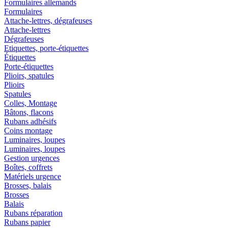
Formulaires allemands
Formulaires
Attache-lettres, dégrafeuses
Attache-lettres
Dégrafeuses
Etiquettes, porte-étiquettes
Étiquettes
Porte-étiquettes
Plioirs, spatules
Plioirs
Spatules
Colles, Montage
Bâtons, flacons
Rubans adhésifs
Coins montage
Luminaires, loupes
Luminaires, loupes
Gestion urgences
Boîtes, coffrets
Matériels urgence
Brosses, balais
Brosses
Balais
Rubans réparation
Rubans papier