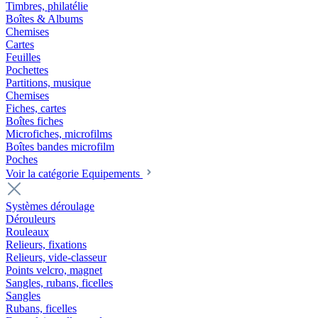
Timbres, philatélie
Boîtes & Albums
Chemises
Cartes
Feuilles
Pochettes
Partitions, musique
Chemises
Fiches, cartes
Boîtes fiches
Microfiches, microfilms
Boîtes bandes microfilm
Poches
Voir la catégorie Equipements
Systèmes déroulage
Dérouleurs
Rouleaux
Relieurs, fixations
Relieurs, vide-classeur
Points velcro, magnet
Sangles, rubans, ficelles
Sangles
Rubans, ficelles