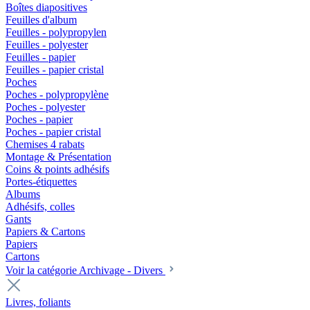
Boîtes diapositives
Feuilles d'album
Feuilles - polypropylen
Feuilles - polyester
Feuilles - papier
Feuilles - papier cristal
Poches
Poches - polypropylène
Poches - polyester
Poches - papier
Poches - papier cristal
Chemises 4 rabats
Montage & Présentation
Coins & points adhésifs
Portes-étiquettes
Albums
Adhésifs, colles
Gants
Papiers & Cartons
Papiers
Cartons
Voir la catégorie Archivage - Divers
Livres, foliants