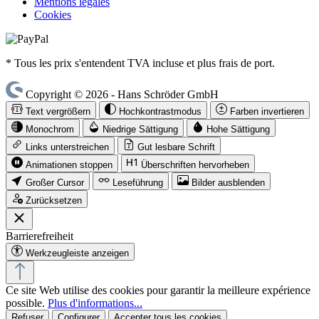
Mentions légales
Cookies
* Tous les prix s'entendent TVA incluse et plus frais de port.
Copyright © 2026 - Hans Schröder GmbH
Text vergrößern
Hochkontrastmodus
Farben invertieren
Monochrom
Niedrige Sättigung
Hohe Sättigung
Links unterstreichen
Gut lesbare Schrift
Animationen stoppen
Überschriften hervorheben
Großer Cursor
Leseführung
Bilder ausblenden
Zurücksetzen
Barrierefreiheit
Werkzeugleiste anzeigen
Ce site Web utilise des cookies pour garantir la meilleure expérience
possible.
Plus d'informations...
Refuser
Configurer
Accepter tous les cookies