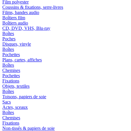
Film polyester
Coussins & fixations, serre-livres
Films, bandes audio
Boîtiers film
Boîtiers audio
CD, DVD, VHS, Blu-ray
Boîtes
Poches
Disques, vinyle
Boîtes
Pochettes
Plans, cartes, affiches
Boîtes
Chemises
Pochettes
Fixations
Objets, textiles
Boîtes
Toisons, papiers de soie
Sacs
Actes, sceaux
Boîtes
Chemises
Fixations
Non-tissés & papiers de soie