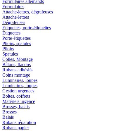
Formulaires allemands
Formulaires
Attache-lettres, dégrafeuses
Attache-lettres
Dégrafeuses
Etiquettes, porte-étiquettes
Étiquettes
Porte-étiquettes
Plioirs, spatules
Plioirs
Spatules
Colles, Montage
Bâtons, flacons
Rubans adhésifs
Coins montage
Luminaires, loupes
Luminaires, loupes
Gestion urgences
Boîtes, coffrets
Matériels urgence
Brosses, balais
Brosses
Balais
Rubans réparation
Rubans papier