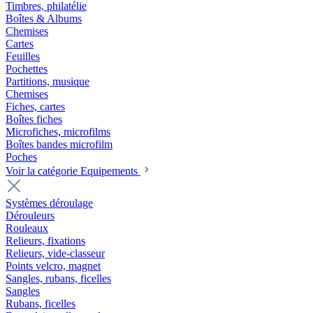
Timbres, philatélie
Boîtes & Albums
Chemises
Cartes
Feuilles
Pochettes
Partitions, musique
Chemises
Fiches, cartes
Boîtes fiches
Microfiches, microfilms
Boîtes bandes microfilm
Poches
Voir la catégorie Equipements
Systèmes déroulage
Dérouleurs
Rouleaux
Relieurs, fixations
Relieurs, vide-classeur
Points velcro, magnet
Sangles, rubans, ficelles
Sangles
Rubans, ficelles