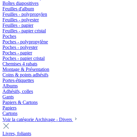
Boîtes diapositives
Feuilles d'album
Feuilles - polypropylen
Feuilles - polyester
Feuilles - papier
Feuilles - papier cristal
Poches
Poches - polypropylène
Poches - polyester
Poches - papier
Poches - papier cristal
Chemises 4 rabats
Montage & Présentation
Coins & points adhésifs
Portes-étiquettes
Albums
Adhésifs, colles
Gants
Papiers & Cartons
Papiers
Cartons
Voir la catégorie Archivage - Divers
Livres, foliants