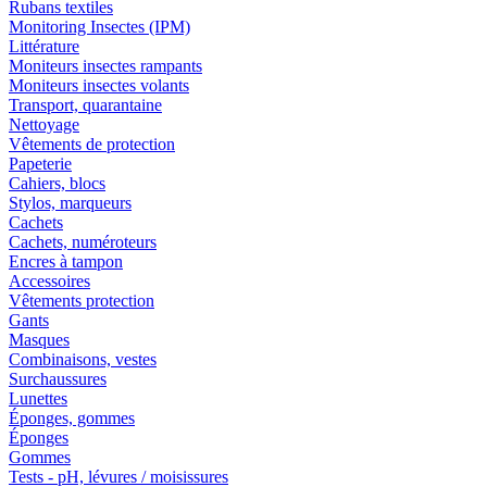
Rubans textiles
Monitoring Insectes (IPM)
Littérature
Moniteurs insectes rampants
Moniteurs insectes volants
Transport, quarantaine
Nettoyage
Vêtements de protection
Papeterie
Cahiers, blocs
Stylos, marqueurs
Cachets
Cachets, numéroteurs
Encres à tampon
Accessoires
Vêtements protection
Gants
Masques
Combinaisons, vestes
Surchaussures
Lunettes
Éponges, gommes
Éponges
Gommes
Tests - pH, lévures / moisissures