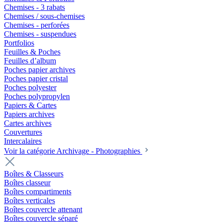
Chemises - 3 rabats
Chemises / sous-chemises
Chemises - perforées
Chemises - suspendues
Portfolios
Feuilles & Poches
Feuilles d’album
Poches papier archives
Poches papier cristal
Poches polyester
Poches polypropylen
Papiers & Cartes
Papiers archives
Cartes archives
Couvertures
Intercalaires
Voir la catégorie Archivage - Photographies
Boîtes & Classeurs
Boîtes classeur
Boîtes compartiments
Boîtes verticales
Boîtes couvercle attenant
Boîtes couvercle séparé