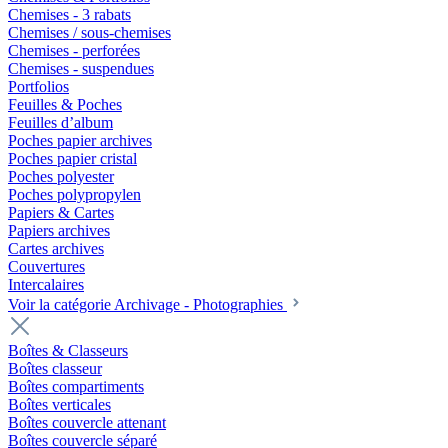
Chemises - 3 rabats
Chemises / sous-chemises
Chemises - perforées
Chemises - suspendues
Portfolios
Feuilles & Poches
Feuilles d’album
Poches papier archives
Poches papier cristal
Poches polyester
Poches polypropylen
Papiers & Cartes
Papiers archives
Cartes archives
Couvertures
Intercalaires
Voir la catégorie Archivage - Photographies
Boîtes & Classeurs
Boîtes classeur
Boîtes compartiments
Boîtes verticales
Boîtes couvercle attenant
Boîtes couvercle séparé