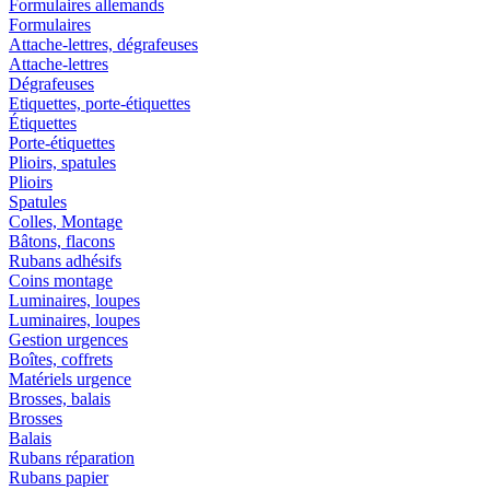
Formulaires allemands
Formulaires
Attache-lettres, dégrafeuses
Attache-lettres
Dégrafeuses
Etiquettes, porte-étiquettes
Étiquettes
Porte-étiquettes
Plioirs, spatules
Plioirs
Spatules
Colles, Montage
Bâtons, flacons
Rubans adhésifs
Coins montage
Luminaires, loupes
Luminaires, loupes
Gestion urgences
Boîtes, coffrets
Matériels urgence
Brosses, balais
Brosses
Balais
Rubans réparation
Rubans papier