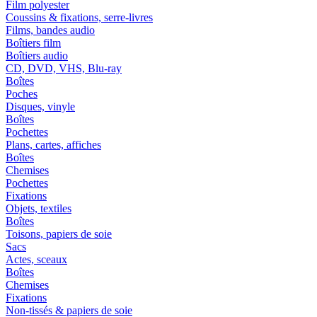
Film polyester
Coussins & fixations, serre-livres
Films, bandes audio
Boîtiers film
Boîtiers audio
CD, DVD, VHS, Blu-ray
Boîtes
Poches
Disques, vinyle
Boîtes
Pochettes
Plans, cartes, affiches
Boîtes
Chemises
Pochettes
Fixations
Objets, textiles
Boîtes
Toisons, papiers de soie
Sacs
Actes, sceaux
Boîtes
Chemises
Fixations
Non-tissés & papiers de soie