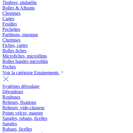
Timbres, philatélie
Boîtes & Albums
Chemises
Cartes
Feuilles
Pochettes
Partitions, musique
Chemises
Fiches, cartes
Boîtes fiches
Microfiches, microfilms
Boîtes bandes microfilm
Poches
Voir la catégorie Equipements
Systèmes déroulage
Dérouleurs
Rouleaux
Relieurs, fixations
Relieurs, vide-classeur
Points velcro, magnet
Sangles, rubans, ficelles
Sangles
Rubans, ficelles