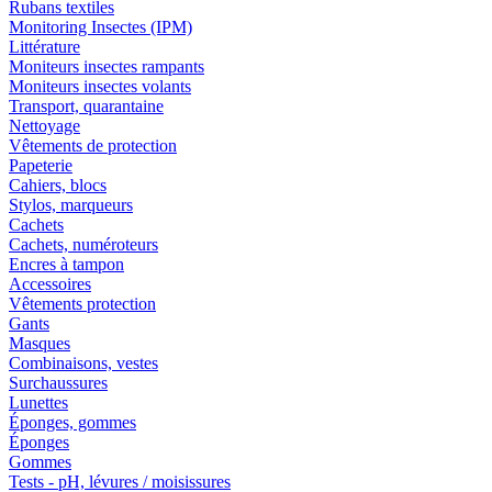
Rubans textiles
Monitoring Insectes (IPM)
Littérature
Moniteurs insectes rampants
Moniteurs insectes volants
Transport, quarantaine
Nettoyage
Vêtements de protection
Papeterie
Cahiers, blocs
Stylos, marqueurs
Cachets
Cachets, numéroteurs
Encres à tampon
Accessoires
Vêtements protection
Gants
Masques
Combinaisons, vestes
Surchaussures
Lunettes
Éponges, gommes
Éponges
Gommes
Tests - pH, lévures / moisissures