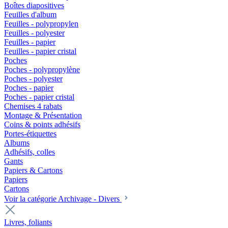
Boîtes diapositives
Feuilles d'album
Feuilles - polypropylen
Feuilles - polyester
Feuilles - papier
Feuilles - papier cristal
Poches
Poches - polypropylène
Poches - polyester
Poches - papier
Poches - papier cristal
Chemises 4 rabats
Montage & Présentation
Coins & points adhésifs
Portes-étiquettes
Albums
Adhésifs, colles
Gants
Papiers & Cartons
Papiers
Cartons
Voir la catégorie Archivage - Divers
Livres, foliants