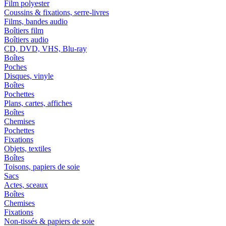
Film polyester
Coussins & fixations, serre-livres
Films, bandes audio
Boîtiers film
Boîtiers audio
CD, DVD, VHS, Blu-ray
Boîtes
Poches
Disques, vinyle
Boîtes
Pochettes
Plans, cartes, affiches
Boîtes
Chemises
Pochettes
Fixations
Objets, textiles
Boîtes
Toisons, papiers de soie
Sacs
Actes, sceaux
Boîtes
Chemises
Fixations
Non-tissés & papiers de soie