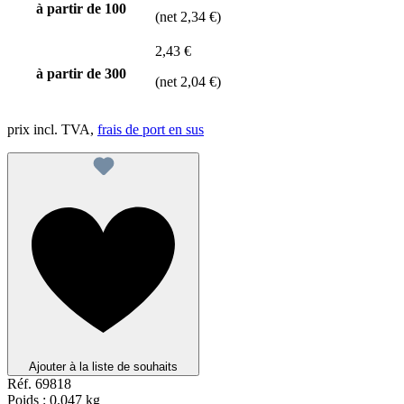
à partir de
100
(net 2,34 €)
2,43 €
à partir de
300
(net 2,04 €)
prix incl. TVA,
frais de port en sus
Ajouter à la liste de souhaits
Réf.
69818
Poids :
0.047 kg