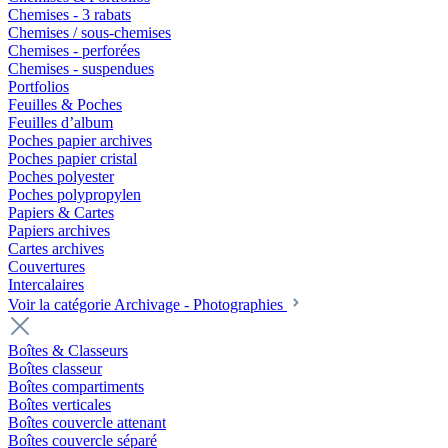
Chemises - 3 rabats
Chemises / sous-chemises
Chemises - perforées
Chemises - suspendues
Portfolios
Feuilles & Poches
Feuilles d’album
Poches papier archives
Poches papier cristal
Poches polyester
Poches polypropylen
Papiers & Cartes
Papiers archives
Cartes archives
Couvertures
Intercalaires
Voir la catégorie Archivage - Photographies
Boîtes & Classeurs
Boîtes classeur
Boîtes compartiments
Boîtes verticales
Boîtes couvercle attenant
Boîtes couvercle séparé