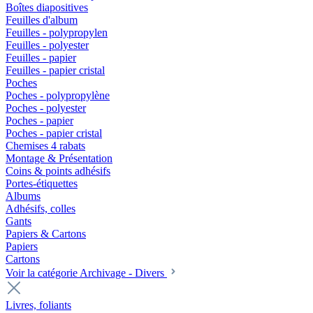
Boîtes diapositives
Feuilles d'album
Feuilles - polypropylen
Feuilles - polyester
Feuilles - papier
Feuilles - papier cristal
Poches
Poches - polypropylène
Poches - polyester
Poches - papier
Poches - papier cristal
Chemises 4 rabats
Montage & Présentation
Coins & points adhésifs
Portes-étiquettes
Albums
Adhésifs, colles
Gants
Papiers & Cartons
Papiers
Cartons
Voir la catégorie Archivage - Divers
Livres, foliants