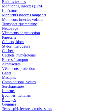
Rubans textiles
Monitoring Insectes (IPM)
Littérature
Moniteurs insectes rampants
Moniteurs insectes volants
Transport, quarantaine
Nettoyage
Vêtements de protection
Papeterie
Cahiers, blocs
Stylos, marqueurs
Cachets
Cachets, numéroteurs
Encres à tampon
Accessoires
Vêtements protection
Gants
Masques
Combinaisons, vestes
Surchaussures
Lunettes
Éponges, gommes
Éponges
Gommes
Tests - pH, lévures / moisissures