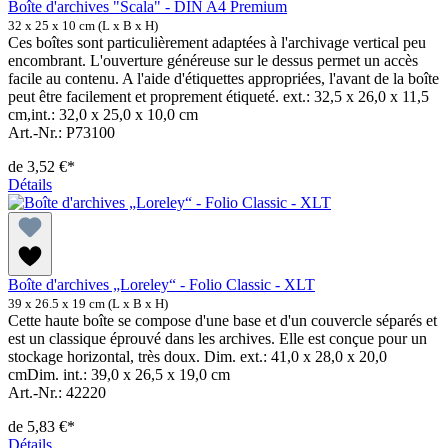
Boîte d'archives "Scala" - DIN A4 Premium
32 x 25 x 10 cm (L x B x H)
Ces boîtes sont particulièrement adaptées à l'archivage vertical peu
encombrant. L'ouverture généreuse sur le dessus permet un accès
facile au contenu. A l'aide d'étiquettes appropriées, l'avant de la boîte
peut être facilement et proprement étiqueté. ext.: 32,5 x 26,0 x 11,5
cm,int.: 32,0 x 25,0 x 10,0 cm
Art.-Nr.: P73100
de
3,52 €*
Détails
Boîte d'archives „Loreley“ - Folio Classic - XLT
39 x 26.5 x 19 cm (L x B x H)
Cette haute boîte se compose d'une base et d'un couvercle séparés et
est un classique éprouvé dans les archives. Elle est conçue pour un
stockage horizontal, très doux. Dim. ext.: 41,0 x 28,0 x 20,0
cmDim. int.: 39,0 x 26,5 x 19,0 cm
Art.-Nr.: 42220
de
5,83 €*
Détails