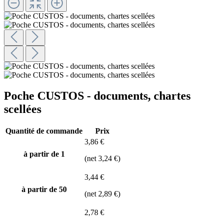
Poche CUSTOS - documents, chartes
scellées
Quantité de commande
Prix
3,86 €
à partir de 1
(net 3,24 €)
3,44 €
à partir de
50
(net 2,89 €)
2,78 €