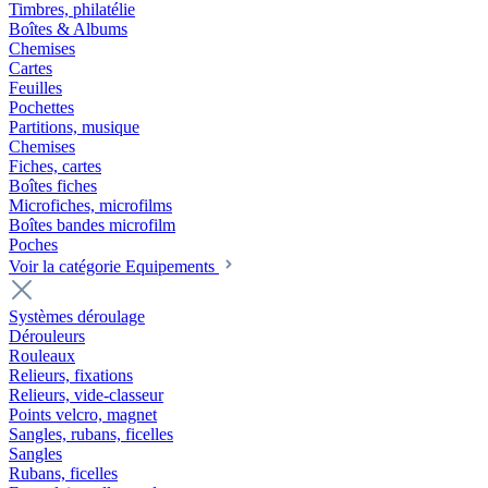
Timbres, philatélie
Boîtes & Albums
Chemises
Cartes
Feuilles
Pochettes
Partitions, musique
Chemises
Fiches, cartes
Boîtes fiches
Microfiches, microfilms
Boîtes bandes microfilm
Poches
Voir la catégorie Equipements
Systèmes déroulage
Dérouleurs
Rouleaux
Relieurs, fixations
Relieurs, vide-classeur
Points velcro, magnet
Sangles, rubans, ficelles
Sangles
Rubans, ficelles