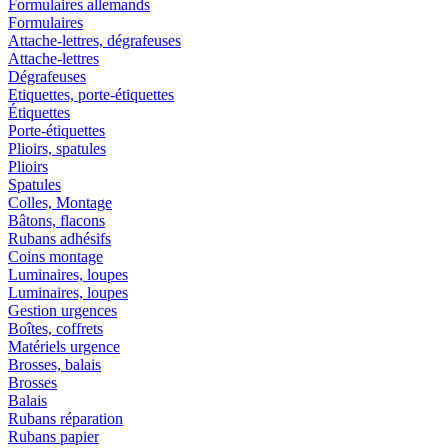
Formulaires allemands
Formulaires
Attache-lettres, dégrafeuses
Attache-lettres
Dégrafeuses
Etiquettes, porte-étiquettes
Étiquettes
Porte-étiquettes
Plioirs, spatules
Plioirs
Spatules
Colles, Montage
Bâtons, flacons
Rubans adhésifs
Coins montage
Luminaires, loupes
Luminaires, loupes
Gestion urgences
Boîtes, coffrets
Matériels urgence
Brosses, balais
Brosses
Balais
Rubans réparation
Rubans papier