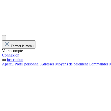
Fermer le menu
Votre compte
Connexion
ou
inscription
Aperçu
Profil personnel
Adresses
Moyens de paiement
Commandes
M