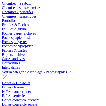
Chemises - 3 rabats
Chemises / sous-chemises
Chemises - perforées
Chemises - suspendues
Portfolios
Feuilles & Poches
Feuilles d’album
Poches papier archives
Poches papier cristal
Poches polyester
Poches polypropylen
Papiers & Cartes
Papiers archives
Cartes archives
Couvertures
Intercalaires
Voir la catégorie Archivage - Photographies
Boîtes & Classeurs
Boîtes classeur
Boîtes compartiments
Boîtes verticales
Boîtes couvercle attenant
Boîtes couvercle séparé