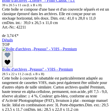
Boîte d'archives „Loreley“ - Folio Classic - LT
39 x 26.5 x 11 cm (L x B x H)
Cette boîte se compose d'une base et d'un couvercle séparés et est un
classique éprouvé dans les archives. Elle est conçue pour un
stockage horizontal, très doux. Dim. ext.: 41,0 x 28,0 x 11,0
cmDim. int.: 39,0 x 26,5 x 11,0 cm
Art.-Nr.: 42211
de
3,74 €*
Détails
TOP
Boîte d'archives „Pegasus" - VHS - Premium
28.5 x 22 x 11.2 cm (L x B x H)
Cette boîte à couvercle rabattable est particulièrement adaptée au
rangement de cassettes VHS, mais peut également être utilisée pour
d'autres objets de taille similaire. Carton archives qualité Premium,
haute teneur en alpha-cellulose, permanent, non-acide, pH 7,5 - 9,0,
réserve alcaline: ≥ 4 %, Couleur: gris-bleu, conforme au teste
d’Activité Photographique (PAT), livraison à plat - montage manuel
facile. Idéal en combinaison avec 3L Porte-étiquettes.Dim. ext.: 29,5
x 23,5 x 11,7 cmDim. int.: 28,5 x 22,0 x 11,2 cm