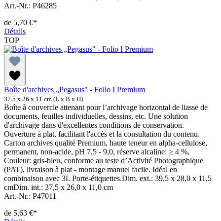
Art.-Nr.: P46285
de
5,70 €*
Détails
TOP
Boîte d'archives „Pegasus" - Folio I Premium
37.5 x 26 x 11 cm (L x B x H)
Boîte à couvercle attenant pour l’archivage horizontal de liasse de
documents, feuilles individuelles, dessins, etc. Une solution
d'archivage dans d'excellentes conditions de conservation.
Ouverture à plat, facilitant l'accès et la consultation du contenu.
Carton archives qualité Premium, haute teneur en alpha-cellulose,
permanent, non-acide, pH 7,5 - 9,0, réserve alcaline: ≥ 4 %,
Couleur: gris-bleu, conforme au teste d’Activité Photographique
(PAT), livraison à plat - montage manuel facile. Idéal en
combinaison avec 3L Porte-étiquettes.Dim. ext.: 39,5 x 28,0 x 11,5
cmDim. int.: 37,5 x 26,0 x 11,0 cm
Art.-Nr.: P47011
de
5,63 €*