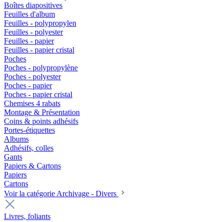
Boîtes diapositives
Feuilles d'album
Feuilles - polypropylen
Feuilles - polyester
Feuilles - papier
Feuilles - papier cristal
Poches
Poches - polypropylène
Poches - polyester
Poches - papier
Poches - papier cristal
Chemises 4 rabats
Montage & Présentation
Coins & points adhésifs
Portes-étiquettes
Albums
Adhésifs, colles
Gants
Papiers & Cartons
Papiers
Cartons
Voir la catégorie Archivage - Divers
Livres, foliants