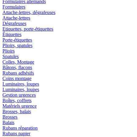
Formulaires allemands
Formulaires
Attache-lettres, dégrafeuses
Attache-lettres
Dégrafeuses
Etiquettes, porte-étiquettes
Étiquettes
Porte-étiquettes
Plioirs, spatules
Plioirs
Spatules
Colles, Montage
Bâtons, flacons
Rubans adhésifs
Coins montage
Luminaires, loupes
Luminaires, loupes
Gestion urgences
Boîtes, coffrets
Matériels urgence
Brosses, balais
Brosses
Balais
Rubans réparation
Rubans papier