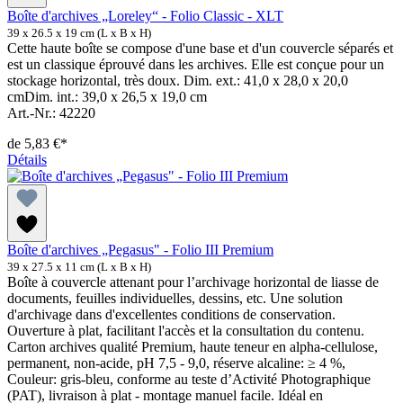
Boîte d'archives „Loreley“ - Folio Classic - XLT
39 x 26.5 x 19 cm (L x B x H)
Cette haute boîte se compose d'une base et d'un couvercle séparés et
est un classique éprouvé dans les archives. Elle est conçue pour un
stockage horizontal, très doux. Dim. ext.: 41,0 x 28,0 x 20,0
cmDim. int.: 39,0 x 26,5 x 19,0 cm
Art.-Nr.: 42220
de
5,83 €*
Détails
Boîte d'archives „Pegasus" - Folio III Premium
39 x 27.5 x 11 cm (L x B x H)
Boîte à couvercle attenant pour l’archivage horizontal de liasse de
documents, feuilles individuelles, dessins, etc. Une solution
d'archivage dans d'excellentes conditions de conservation.
Ouverture à plat, facilitant l'accès et la consultation du contenu.
Carton archives qualité Premium, haute teneur en alpha-cellulose,
permanent, non-acide, pH 7,5 - 9,0, réserve alcaline: ≥ 4 %,
Couleur: gris-bleu, conforme au teste d’Activité Photographique
(PAT), livraison à plat - montage manuel facile. Idéal en