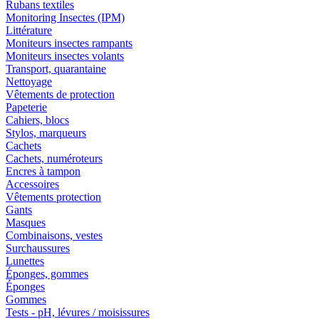
Rubans textiles
Monitoring Insectes (IPM)
Littérature
Moniteurs insectes rampants
Moniteurs insectes volants
Transport, quarantaine
Nettoyage
Vêtements de protection
Papeterie
Cahiers, blocs
Stylos, marqueurs
Cachets
Cachets, numéroteurs
Encres à tampon
Accessoires
Vêtements protection
Gants
Masques
Combinaisons, vestes
Surchaussures
Lunettes
Éponges, gommes
Éponges
Gommes
Tests - pH, lévures / moisissures