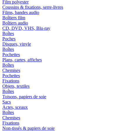
Film polyester
Coussins & fixations, serre-livres
Films, bandes audio
Boîtiers film
Boîtiers audio
CD, DVD, VHS, Blu-ray
Boîtes
Poches
Disques, vinyle
Boîtes
Pochettes
Plans, cartes, affiches
Boîtes
Chemises
Pochettes
Fixations
Objets, textiles
Boîtes
Toisons, papiers de soie
Sacs
Actes, sceaux
Boîtes
Chemises
Fixations
Non-tissés & papiers de soie