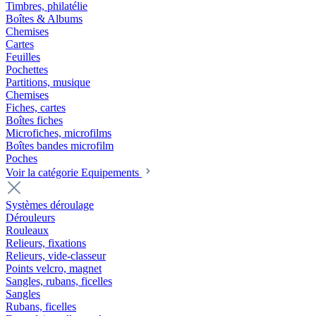
Timbres, philatélie
Boîtes & Albums
Chemises
Cartes
Feuilles
Pochettes
Partitions, musique
Chemises
Fiches, cartes
Boîtes fiches
Microfiches, microfilms
Boîtes bandes microfilm
Poches
Voir la catégorie Equipements
Systèmes déroulage
Dérouleurs
Rouleaux
Relieurs, fixations
Relieurs, vide-classeur
Points velcro, magnet
Sangles, rubans, ficelles
Sangles
Rubans, ficelles