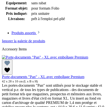
Equipement:
sans rabat
Format objet:
pour formats Folio
Prix indiqué:
prix unitaire
Livraison:
prêt à l'emploi pré-plié
Produits assortis
Ignorer la galerie de produits
Accessory Items
Porte-documents "Pan" - XL avec emboîtage Premium
42 x 28 x 10 cm (L x B x H)
Les portes-documents "Pan" sont utilisés pour le stockage stable et
vertical p.e. de tous les types de publications - des documents de
petit format tels que magazines, prospectus et mémoires aux livres,
magazines et livres d'état civil en format XL. Un insert au fond en
carton d'archivage de qualité PREMIUM de 1,4 mm protège et
stabilise encore plus le contenu. ext.: 44,0 x 29,6 x 11,0 cmint.: 42,0