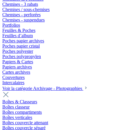
Chemises - 3 rabats
Chemises / sous-chemises
Chemises - perforées
Chemises - suspendues
Portfolios
Feuilles & Poches
Feuilles d’album
Poches papier archives
Poches papier cristal
Poches polyester
Poches polypropylen
Papiers & Cartes
Papiers archives
Cartes archives
Couvertures
Intercalaires
Voir la catégorie Archivage - Photographies
Boîtes & Classeurs
Boîtes classeur
Boîtes compartiments
Boîtes verticales
Boîtes couvercle attenant
Boîtes couvercle séparé