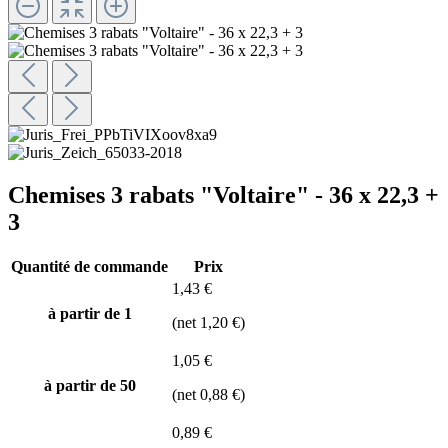
Chemises 3 rabats "Voltaire" - 36 x 22,3 +
3
Quantité de commande
Prix
1,43 €
à partir de 1
(net 1,20 €)
1,05 €
à partir de
50
(net 0,88 €)
0,89 €