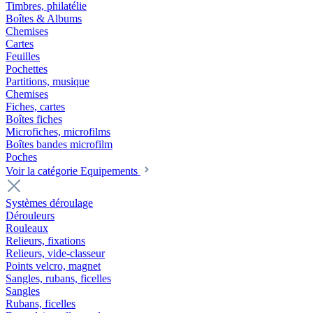
Timbres, philatélie
Boîtes & Albums
Chemises
Cartes
Feuilles
Pochettes
Partitions, musique
Chemises
Fiches, cartes
Boîtes fiches
Microfiches, microfilms
Boîtes bandes microfilm
Poches
Voir la catégorie Equipements
Systèmes déroulage
Dérouleurs
Rouleaux
Relieurs, fixations
Relieurs, vide-classeur
Points velcro, magnet
Sangles, rubans, ficelles
Sangles
Rubans, ficelles