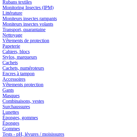
Rubans textiles
Monitoring Insectes (IPM)
Littérature
Moniteurs insectes rampants
Moniteurs insectes volants
Transport, quarantaine
Nettoyage
Vêtements de protection
Papeterie
Cahiers, blocs
Stylos, marqueurs
Cachets
Cachets, numéroteurs
Encres à tampon
Accessoires
Vêtements protection
Gants
Masques
Combinaisons, vestes
Surchaussures
Lunettes
Éponges, gommes
Éponges
Gommes
Tests - pH, lévures / moisissures