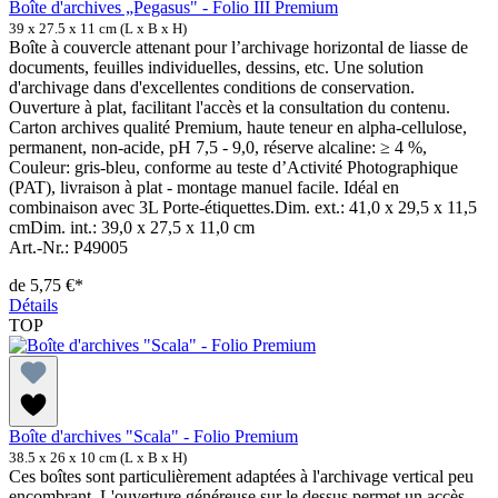
Boîte d'archives „Pegasus" - Folio III Premium
39 x 27.5 x 11 cm (L x B x H)
Boîte à couvercle attenant pour l’archivage horizontal de liasse de
documents, feuilles individuelles, dessins, etc. Une solution
d'archivage dans d'excellentes conditions de conservation.
Ouverture à plat, facilitant l'accès et la consultation du contenu.
Carton archives qualité Premium, haute teneur en alpha-cellulose,
permanent, non-acide, pH 7,5 - 9,0, réserve alcaline: ≥ 4 %,
Couleur: gris-bleu, conforme au teste d’Activité Photographique
(PAT), livraison à plat - montage manuel facile. Idéal en
combinaison avec 3L Porte-étiquettes.Dim. ext.: 41,0 x 29,5 x 11,5
cmDim. int.: 39,0 x 27,5 x 11,0 cm
Art.-Nr.: P49005
de
5,75 €*
Détails
TOP
Boîte d'archives "Scala" - Folio Premium
38.5 x 26 x 10 cm (L x B x H)
Ces boîtes sont particulièrement adaptées à l'archivage vertical peu
encombrant. L'ouverture généreuse sur le dessus permet un accès