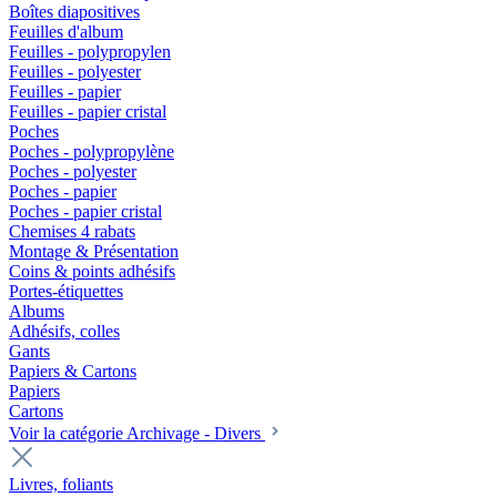
Boîtes diapositives
Feuilles d'album
Feuilles - polypropylen
Feuilles - polyester
Feuilles - papier
Feuilles - papier cristal
Poches
Poches - polypropylène
Poches - polyester
Poches - papier
Poches - papier cristal
Chemises 4 rabats
Montage & Présentation
Coins & points adhésifs
Portes-étiquettes
Albums
Adhésifs, colles
Gants
Papiers & Cartons
Papiers
Cartons
Voir la catégorie Archivage - Divers
Livres, foliants