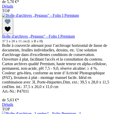
de
5,70 €*
Détails
TOP
Boîte d'archives „Pegasus" - Folio I Premium
37.5 x 26 x 11 cm (L x B x H)
Boîte à couvercle attenant pour l’archivage horizontal de liasse de
documents, feuilles individuelles, dessins, etc. Une solution
d'archivage dans d'excellentes conditions de conservation.
Ouverture à plat, facilitant l'accès et la consultation du contenu.
Carton archives qualité Premium, haute teneur en alpha-cellulose,
permanent, non-acide, pH 7,5 - 9,0, réserve alcaline: ≥ 4 %,
Couleur: gris-bleu, conforme au teste d’Activité Photographique
(PAT), livraison à plat - montage manuel facile. Idéal en
combinaison avec 3L Porte-étiquettes.Dim. ext.: 39,5 x 28,0 x 11,5
cmDim. int.: 37,5 x 26,0 x 11,0 cm
Art.-Nr.: P47011
de
5,63 €*
Détails
TOP