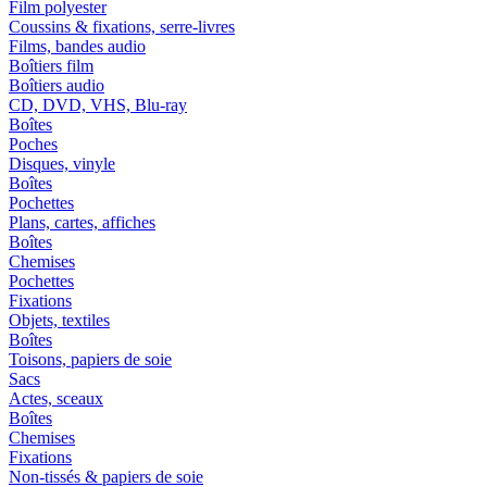
Film polyester
Coussins & fixations, serre-livres
Films, bandes audio
Boîtiers film
Boîtiers audio
CD, DVD, VHS, Blu-ray
Boîtes
Poches
Disques, vinyle
Boîtes
Pochettes
Plans, cartes, affiches
Boîtes
Chemises
Pochettes
Fixations
Objets, textiles
Boîtes
Toisons, papiers de soie
Sacs
Actes, sceaux
Boîtes
Chemises
Fixations
Non-tissés & papiers de soie