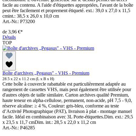
facile au contenu. A l'aide d'étiquettes appropriées, l'avant de la boîte
peut être facilement et proprement étiqueté. ext.: 39,0 x 27,0 x 11,5
cmint.: 38,5 x 26,0 x 10,0 cm
Art.-Nr.: P73200
de
3,96 €*
Détails
TOP
Boîte d'archives „Pegasus" - VHS - Premium
28.5 x 22 x 11.2 cm (L x B x H)
Cette boîte à couvercle rabattable est particulièrement adaptée au
rangement de cassettes VHS, mais peut également être utilisée pour
d'autres objets de taille similaire. Carton archives qualité Premium,
haute teneur en alpha-cellulose, permanent, non-acide, pH 7,5 - 9,0,
réserve alcaline: ≥ 4 %, Couleur: gris-bleu, conforme au teste
d’Activité Photographique (PAT), livraison à plat - montage manuel
facile. Idéal en combinaison avec 3L Porte-étiquettes.Dim. ext.: 29,5
x 23,5 x 11,7 cmDim. int.: 28,5 x 22,0 x 11,2 cm
Art.-Nr.: P46285