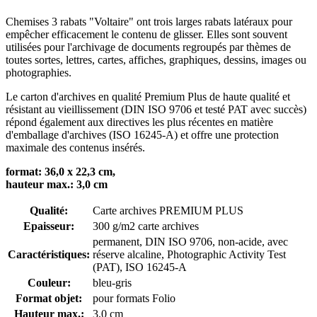
Chemises 3 rabats "Voltaire" ont trois larges rabats latéraux pour
empêcher efficacement le contenu de glisser. Elles sont souvent
utilisées pour l'archivage de documents regroupés par thèmes de
toutes sortes, lettres, cartes, affiches, graphiques, dessins, images ou
photographies.
Le carton d'archives en qualité Premium Plus de haute qualité et
résistant au vieillissement (DIN ISO 9706 et testé PAT avec succès)
répond également aux directives les plus récentes en matière
d'emballage d'archives (ISO 16245-A) et offre une protection
maximale des contenus insérés.
format: 36,0 x 22,3 cm,
hauteur max.: 3,0 cm
Qualité:
Carte archives PREMIUM PLUS
Epaisseur:
300 g/m2 carte archives
permanent
, DIN ISO 9706
, non-acide, avec
Caractéristiques:
réserve alcaline
, Photographic Activity Test
(PAT)
, ISO 16245-A
Couleur:
bleu-gris
Format objet:
pour formats Folio
Hauteur max.:
3,0 cm