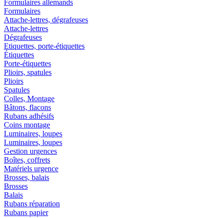
Formulaires allemands
Formulaires
Attache-lettres, dégrafeuses
Attache-lettres
Dégrafeuses
Etiquettes, porte-étiquettes
Étiquettes
Porte-étiquettes
Plioirs, spatules
Plioirs
Spatules
Colles, Montage
Bâtons, flacons
Rubans adhésifs
Coins montage
Luminaires, loupes
Luminaires, loupes
Gestion urgences
Boîtes, coffrets
Matériels urgence
Brosses, balais
Brosses
Balais
Rubans réparation
Rubans papier