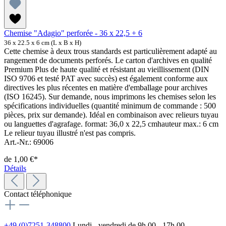
Chemise "Adagio" perforée - 36 x 22,5 + 6
36 x 22.5 x 6 cm (L x B x H)
Cette chemise à deux trous standards est particulièrement adapté au
rangement de documents perforés. Le carton d'archives en qualité
Premium Plus de haute qualité et résistant au vieillissement (DIN
ISO 9706 et testé PAT avec succès) est également conforme aux
directives les plus récentes en matière d'emballage pour archives
(ISO 16245). Sur demande, nous imprimons les chemises selon les
spécifications individuelles (quantité minimum de commande : 500
pièces, prix sur demande). Idéal en combinaison avec relieurs tuyau
ou languettes d'agrafage. format: 36,0 x 22,5 cmhauteur max.: 6 cm
Le relieur tuyau illustré n'est pas compris.
Art.-Nr.: 69006
de
1,00 €*
Détails
Contact téléphonique
+49 (0)7251-348800
Lundi - vendredi de 9h 00 - 17h 00