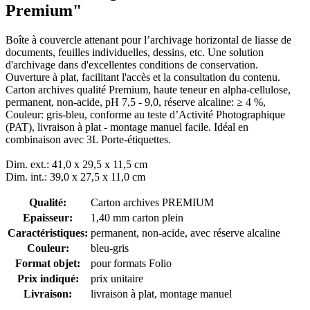
Premium"
Boîte à couvercle attenant pour l’archivage horizontal de liasse de
documents, feuilles individuelles, dessins, etc. Une solution
d'archivage dans d'excellentes conditions de conservation.
Ouverture à plat, facilitant l'accès et la consultation du contenu.
Carton archives qualité Premium, haute teneur en alpha-cellulose,
permanent, non-acide, pH 7,5 - 9,0, réserve alcaline: ≥ 4 %,
Couleur: gris-bleu, conforme au teste d’Activité Photographique
(PAT), livraison à plat - montage manuel facile. Idéal en
combinaison avec 3L Porte-étiquettes.
Dim. ext.: 41,0 x 29,5 x 11,5 cm
Dim. int.: 39,0 x 27,5 x 11,0 cm
Qualité:
Carton archives PREMIUM
Epaisseur:
1,40 mm carton plein
Caractéristiques:
permanent
, non-acide, avec réserve alcaline
Couleur:
bleu-gris
Format objet:
pour formats Folio
Prix indiqué:
prix unitaire
Livraison:
livraison à plat, montage manuel