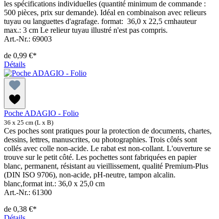
les spécifications individuelles (quantité minimum de commande :
500 pièces, prix sur demande). Idéal en combinaison avec relieurs
tuyau ou languettes d'agrafage. format: 36,0 x 22,5 cmhauteur
max.: 3 cm Le relieur tuyau illustré n'est pas compris.
Art.-Nr.: 69003
de
0,99 €*
Détails
Poche ADAGIO - Folio
36 x 25 cm (L x B)
Ces poches sont pratiques pour la protection de documents, chartes,
dessins, lettres, manuscrites, ou photographies. Trois côtés sont
collés avec colle non-acide. Le rabat est non-collant. L'ouverture se
trouve sur le petit côté. Les pochettes sont fabriquées en papier
blanc, permanent, résistant au vieillissement, qualité Premium-Plus
(DIN ISO 9706), non-acide, pH-neutre, tampon alcalin.
blanc,format int.: 36,0 x 25,0 cm
Art.-Nr.: 61300
de
0,38 €*
Détails