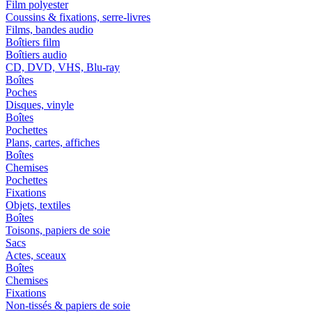
Film polyester
Coussins & fixations, serre-livres
Films, bandes audio
Boîtiers film
Boîtiers audio
CD, DVD, VHS, Blu-ray
Boîtes
Poches
Disques, vinyle
Boîtes
Pochettes
Plans, cartes, affiches
Boîtes
Chemises
Pochettes
Fixations
Objets, textiles
Boîtes
Toisons, papiers de soie
Sacs
Actes, sceaux
Boîtes
Chemises
Fixations
Non-tissés & papiers de soie