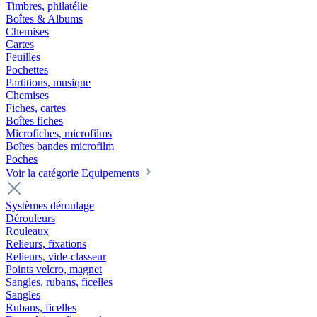
Timbres, philatélie
Boîtes & Albums
Chemises
Cartes
Feuilles
Pochettes
Partitions, musique
Chemises
Fiches, cartes
Boîtes fiches
Microfiches, microfilms
Boîtes bandes microfilm
Poches
Voir la catégorie Equipements
Systèmes déroulage
Dérouleurs
Rouleaux
Relieurs, fixations
Relieurs, vide-classeur
Points velcro, magnet
Sangles, rubans, ficelles
Sangles
Rubans, ficelles