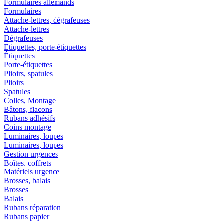
Formulaires allemands
Formulaires
Attache-lettres, dégrafeuses
Attache-lettres
Dégrafeuses
Etiquettes, porte-étiquettes
Étiquettes
Porte-étiquettes
Plioirs, spatules
Plioirs
Spatules
Colles, Montage
Bâtons, flacons
Rubans adhésifs
Coins montage
Luminaires, loupes
Luminaires, loupes
Gestion urgences
Boîtes, coffrets
Matériels urgence
Brosses, balais
Brosses
Balais
Rubans réparation
Rubans papier