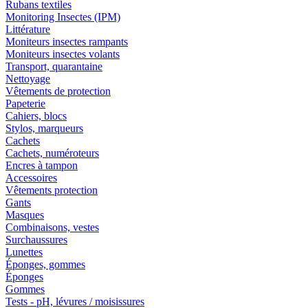
Rubans textiles
Monitoring Insectes (IPM)
Littérature
Moniteurs insectes rampants
Moniteurs insectes volants
Transport, quarantaine
Nettoyage
Vêtements de protection
Papeterie
Cahiers, blocs
Stylos, marqueurs
Cachets
Cachets, numéroteurs
Encres à tampon
Accessoires
Vêtements protection
Gants
Masques
Combinaisons, vestes
Surchaussures
Lunettes
Éponges, gommes
Éponges
Gommes
Tests - pH, lévures / moisissures