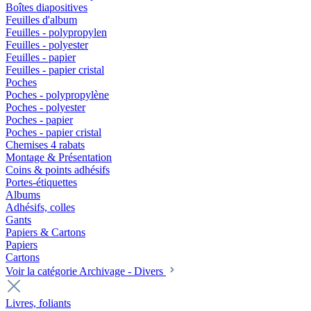
Boîtes diapositives
Feuilles d'album
Feuilles - polypropylen
Feuilles - polyester
Feuilles - papier
Feuilles - papier cristal
Poches
Poches - polypropylène
Poches - polyester
Poches - papier
Poches - papier cristal
Chemises 4 rabats
Montage & Présentation
Coins & points adhésifs
Portes-étiquettes
Albums
Adhésifs, colles
Gants
Papiers & Cartons
Papiers
Cartons
Voir la catégorie Archivage - Divers
Livres, foliants