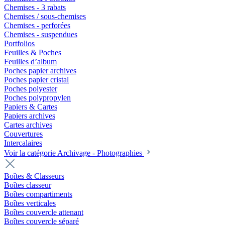
Chemises - 3 rabats
Chemises / sous-chemises
Chemises - perforées
Chemises - suspendues
Portfolios
Feuilles & Poches
Feuilles d’album
Poches papier archives
Poches papier cristal
Poches polyester
Poches polypropylen
Papiers & Cartes
Papiers archives
Cartes archives
Couvertures
Intercalaires
Voir la catégorie Archivage - Photographies
Boîtes & Classeurs
Boîtes classeur
Boîtes compartiments
Boîtes verticales
Boîtes couvercle attenant
Boîtes couvercle séparé