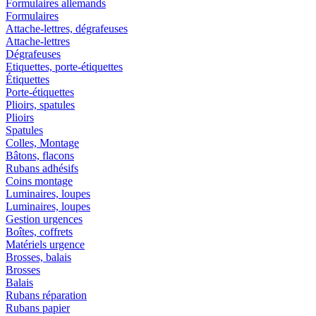
Formulaires allemands
Formulaires
Attache-lettres, dégrafeuses
Attache-lettres
Dégrafeuses
Etiquettes, porte-étiquettes
Étiquettes
Porte-étiquettes
Plioirs, spatules
Plioirs
Spatules
Colles, Montage
Bâtons, flacons
Rubans adhésifs
Coins montage
Luminaires, loupes
Luminaires, loupes
Gestion urgences
Boîtes, coffrets
Matériels urgence
Brosses, balais
Brosses
Balais
Rubans réparation
Rubans papier