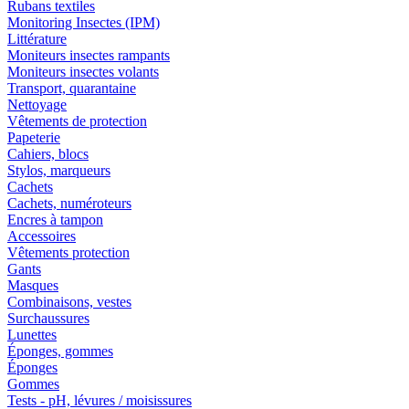
Rubans textiles
Monitoring Insectes (IPM)
Littérature
Moniteurs insectes rampants
Moniteurs insectes volants
Transport, quarantaine
Nettoyage
Vêtements de protection
Papeterie
Cahiers, blocs
Stylos, marqueurs
Cachets
Cachets, numéroteurs
Encres à tampon
Accessoires
Vêtements protection
Gants
Masques
Combinaisons, vestes
Surchaussures
Lunettes
Éponges, gommes
Éponges
Gommes
Tests - pH, lévures / moisissures