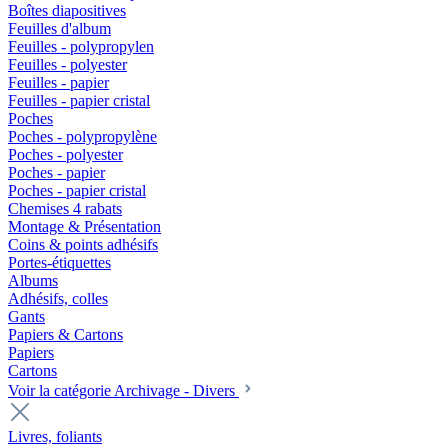
Boîtes diapositives
Feuilles d'album
Feuilles - polypropylen
Feuilles - polyester
Feuilles - papier
Feuilles - papier cristal
Poches
Poches - polypropylène
Poches - polyester
Poches - papier
Poches - papier cristal
Chemises 4 rabats
Montage & Présentation
Coins & points adhésifs
Portes-étiquettes
Albums
Adhésifs, colles
Gants
Papiers & Cartons
Papiers
Cartons
Voir la catégorie Archivage - Divers
Livres, foliants