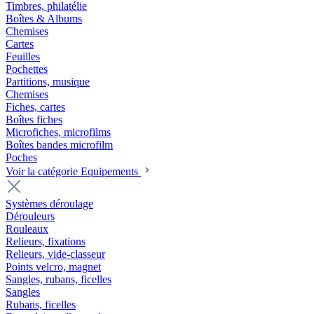
Timbres, philatélie
Boîtes & Albums
Chemises
Cartes
Feuilles
Pochettes
Partitions, musique
Chemises
Fiches, cartes
Boîtes fiches
Microfiches, microfilms
Boîtes bandes microfilm
Poches
Voir la catégorie Equipements
Systèmes déroulage
Dérouleurs
Rouleaux
Relieurs, fixations
Relieurs, vide-classeur
Points velcro, magnet
Sangles, rubans, ficelles
Sangles
Rubans, ficelles